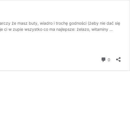
rczy że masz buty, wiadro i trochę godności (żeby nie dać się
je ci w zupie wszystko co ma najlepsze: żelazo, witaminy …
komentar
0