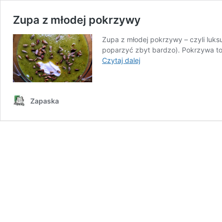
Zupa z młodej pokrzywy
Zupa z młodej pokrzywy – czyli luks
poparzyć zbyt bardzo). Pokrzywa to 
Zupa
Czytaj dalej
z
młodej
pokrzywy
Zapaska