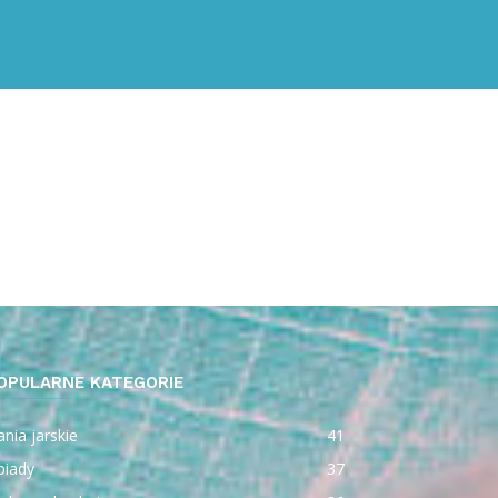
OPULARNE KATEGORIE
nia jarskie
41
biady
37