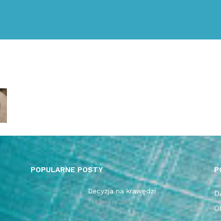
POPULARNE POSTY
P
Decyzja na krawędzi
Da
15 czerwca 2015
O