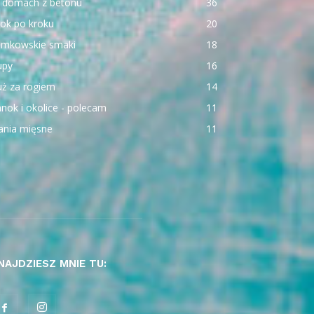
 domach z betonu
36
ok po kroku
20
emkowskie smaki
18
upy
16
uż za rogiem
14
nok i okolice - polecam
11
ania mięsne
11
NAJDZIESZ MNIE TU: