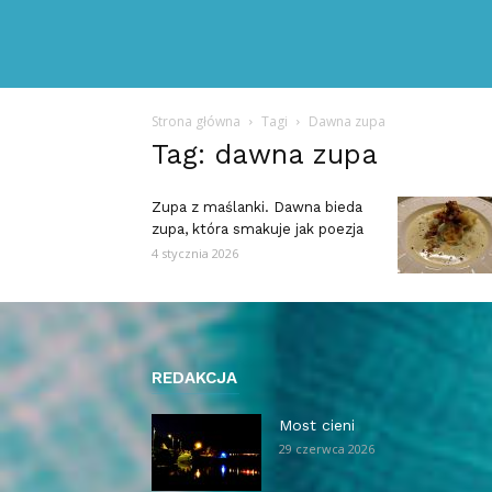
Strona główna
Tagi
Dawna zupa
Tag: dawna zupa
Zupa z maślanki. Dawna bieda
zupa, która smakuje jak poezja
4 stycznia 2026
REDAKCJA
Most cieni
29 czerwca 2026