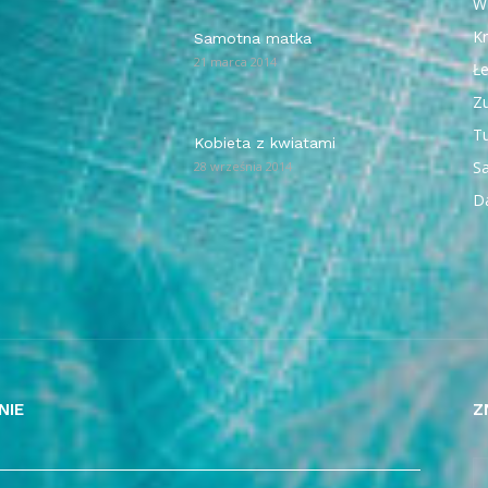
W
Kr
Samotna matka
21 marca 2014
Ł
Z
T
Kobieta z kwiatami
Sa
28 września 2014
D
NIE
Z