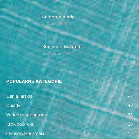
Samotna matka
21 marca 2014
Kobieta z kwiatami
28 września 2014
POPULARNE KATEGORIE
Dania jarskie
41
Obiady
37
W domach z betonu
36
Krok po kroku
20
Łemkowskie smaki
18