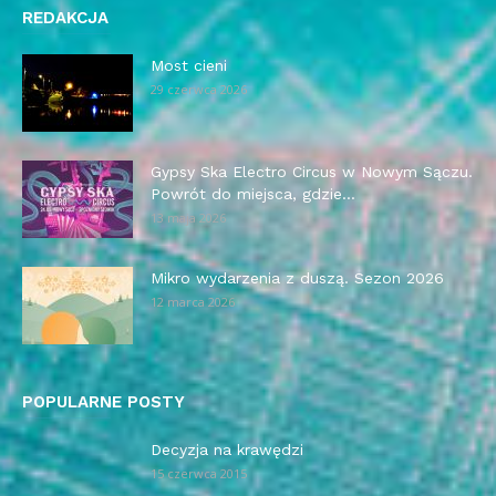
REDAKCJA
Most cieni
29 czerwca 2026
Gypsy Ska Electro Circus w Nowym Sączu.
Powrót do miejsca, gdzie...
13 maja 2026
Mikro wydarzenia z duszą. Sezon 2026
12 marca 2026
POPULARNE POSTY
Decyzja na krawędzi
15 czerwca 2015