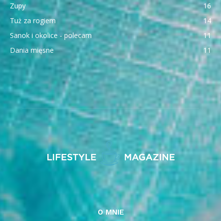
Zupy
16
Tuż za rogiem
14
Sanok i okolice - polecam
11
Dania mięsne
11
O MNIE