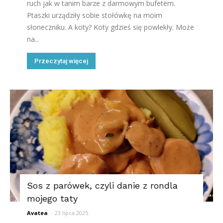
ruch jak w tanim barze z darmowym bufetem.
Ptaszki urządziły sobie stołówkę na moim
słoneczniku. A koty? Koty gdzieś się powlekły. Może
na...
Przeczytaj więcej
Sos z parówek, czyli danie z rondla
mojego taty
Avatea
-
23 lipca 2025