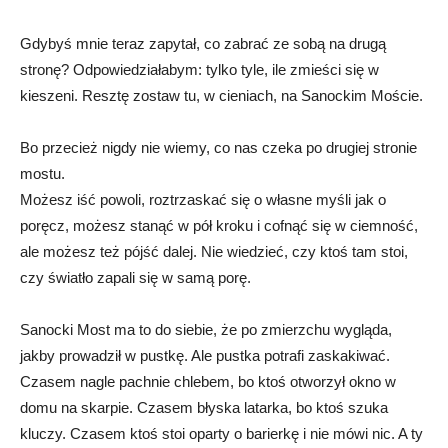
Gdybyś mnie teraz zapytał, co zabrać ze sobą na drugą
stronę? Odpowiedziałabym: tylko tyle, ile zmieści się w
kieszeni. Resztę zostaw tu, w cieniach, na Sanockim Moście.
Bo przecież nigdy nie wiemy, co nas czeka po drugiej stronie
mostu.
Możesz iść powoli, roztrzaskać się o własne myśli jak o
poręcz, możesz stanąć w pół kroku i cofnąć się w ciemność,
ale możesz też pójść dalej. Nie wiedzieć, czy ktoś tam stoi,
czy światło zapali się w samą porę.
Sanocki Most ma to do siebie, że po zmierzchu wygląda,
jakby prowadził w pustkę. Ale pustka potrafi zaskakiwać.
Czasem nagle pachnie chlebem, bo ktoś otworzył okno w
domu na skarpie. Czasem błyska latarka, bo ktoś szuka
kluczy. Czasem ktoś stoi oparty o barierkę i nie mówi nic. A ty