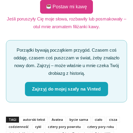
Postaw mi kawę
Jeśli poruszyły Cię moje słowa, rozbawiły lub posmakowały –
otul mnie aromatem filiżanki kawy.
Porządki bywają początkiem przygód. Czasem coś
oddaję, czasem coś puszczam w świat, żeby znalazło
nowy dom. Zajrzyj – może właśnie u mnie czeka Twój
drobiazg z historią.
Zajrzyj do mojej szafy na Vinted
TAGI
autorski tekst
Avatea
bycie sama
ciało
cisza
codzienność
cykl
cztery pory powrotu
cztery pory roku