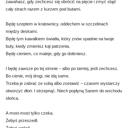
zawahasz, gdy zechcesz się obrócić na pięcie i zmyć stąd
cały strach razem z kurzem pod butami.
Będę szeptem w kratownicy, oddechem w szczelinach
między deskami.
Będę tym kawałkiem światła, który znów spadnie na twoje
buty, kiedy zmienisz kąt patrzenia.
Będę cieniem, co maleje, gdy go dotkniesz.
I będę zawsze po tej stronie – albo po tamtej, jeśli zechcesz.
Bo cienie, mój drogi, nie idą same.
Trzeba je zabrać ze sobą albo zostawić – czasem wystarczy
otworzyć dłoń. I strzepnąć. Niech popłyną Sanem do wschodu
słońca.
A most-most tylko czeka.
Żebyś przeszedł.
Żebyś wrócił.