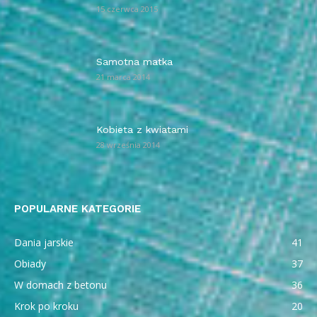
15 czerwca 2015
Samotna matka
21 marca 2014
Kobieta z kwiatami
28 września 2014
POPULARNE KATEGORIE
Dania jarskie
41
Obiady
37
W domach z betonu
36
Krok po kroku
20