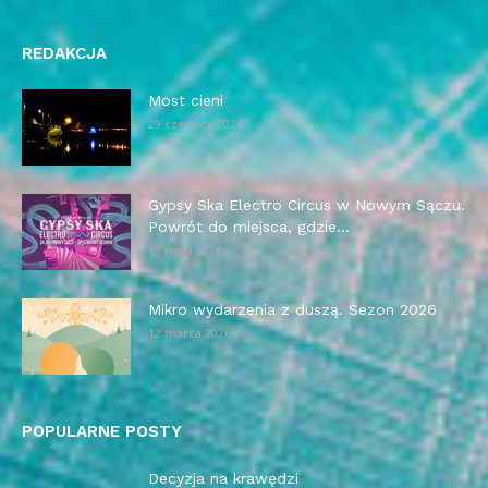
REDAKCJA
Most cieni
29 czerwca 2026
Gypsy Ska Electro Circus w Nowym Sączu.
Powrót do miejsca, gdzie...
13 maja 2026
Mikro wydarzenia z duszą. Sezon 2026
12 marca 2026
POPULARNE POSTY
Decyzja na krawędzi