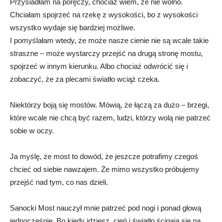
Przysiadłam na poręczy, chociaż wiem, że nie wolno.
Chciałam spojrzeć na rzekę z wysokości, bo z wysokości
wszystko wydaje się bardziej możliwe.
I pomyślałam wtedy, że może nasze cienie nie są wcale takie
straszne – może wystarczy przejść na drugą stronę mostu,
spojrzeć w innym kierunku. Albo chociaż odwrócić się i
zobaczyć, że za plecami światło wciąż czeka.
Niektórzy boją się mostów. Mówią, że łączą za dużo – brzegi,
które wcale nie chcą być razem, ludzi, którzy wolą nie patrzeć
sobie w oczy.
Ja myślę, że most to dowód, że jeszcze potrafimy czegoś
chcieć od siebie nawzajem. Że mimo wszystko próbujemy
przejść nad tym, co nas dzieli.
Sanocki Most nauczył mnie patrzeć pod nogi i ponad głową
jednocześnie. Bo kiedy idziesz, cień i światło ścigają się na