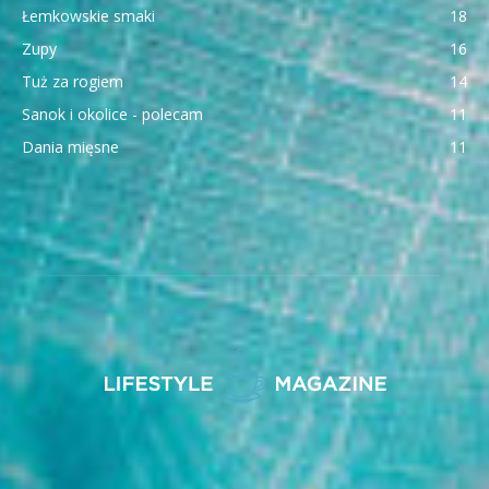
Łemkowskie smaki
18
Zupy
16
Tuż za rogiem
14
Sanok i okolice - polecam
11
Dania mięsne
11