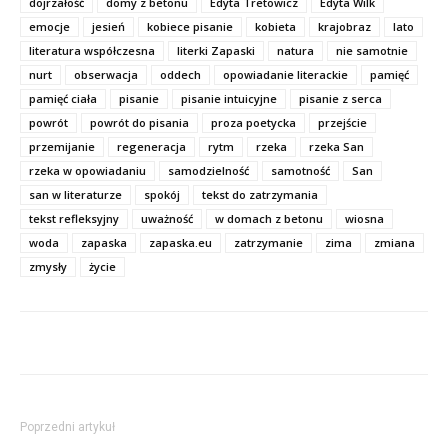
dojrzałość
domy z betonu
Edyta Tretowicz
Edyta Wilk
emocje
jesień
kobiece pisanie
kobieta
krajobraz
lato
literatura współczesna
literki Zapaski
natura
nie samotnie
nurt
obserwacja
oddech
opowiadanie literackie
pamięć
pamięć ciała
pisanie
pisanie intuicyjne
pisanie z serca
powrót
powrót do pisania
proza poetycka
przejście
przemijanie
regeneracja
rytm
rzeka
rzeka San
rzeka w opowiadaniu
samodzielność
samotność
San
san w literaturze
spokój
tekst do zatrzymania
tekst refleksyjny
uważność
w domach z betonu
wiosna
woda
zapaska
zapaska.eu
zatrzymanie
zima
zmiana
zmysły
życie
Poprzedni artykuł