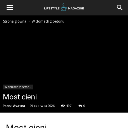
Strona główna
W domach z betonu
W domach z betonu
Most cieni
Przez
Avatea
-
29 czerwca 2026
497
0
Most cieni