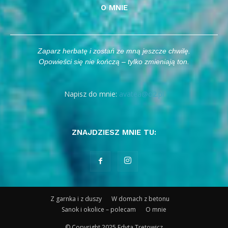
O MNIE
Zaparz herbatę i zostań ze mną jeszcze chwilę.
Opowieści się nie kończą – tylko zmieniają ton.
Napisz do mnie:
avatea@o2.pl
ZNAJDZIESZ MNIE TU:
Z garnka i z duszy
W domach z betonu
Sanok i okolice – polecam
O mnie
© Copyright 2025 Edyta Tretowicz