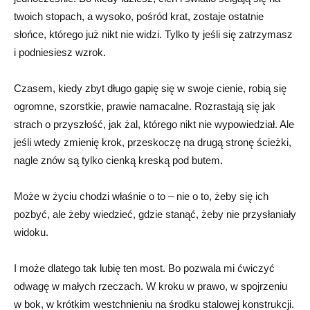
twoich stopach, a wysoko, pośród krat, zostaje ostatnie
słońce, którego już nikt nie widzi. Tylko ty jeśli się zatrzymasz
i podniesiesz wzrok.
Czasem, kiedy zbyt długo gapię się w swoje cienie, robią się
ogromne, szorstkie, prawie namacalne. Rozrastają się jak
strach o przyszłość, jak żal, którego nikt nie wypowiedział. Ale
jeśli wtedy zmienię krok, przeskoczę na drugą stronę ścieżki,
nagle znów są tylko cienką kreską pod butem.
Może w życiu chodzi właśnie o to – nie o to, żeby się ich
pozbyć, ale żeby wiedzieć, gdzie stanąć, żeby nie przysłaniały
widoku.
I może dlatego tak lubię ten most. Bo pozwala mi ćwiczyć
odwagę w małych rzeczach. W kroku w prawo, w spojrzeniu
w bok, w krótkim westchnieniu na środku stalowej konstrukcji.