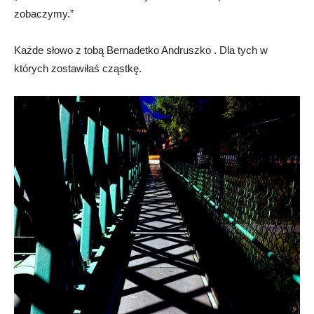
zobaczymy.”
Każde słowo z tobą Bernadetko Andruszko . Dla tych w
których zostawiłaś cząstkę.