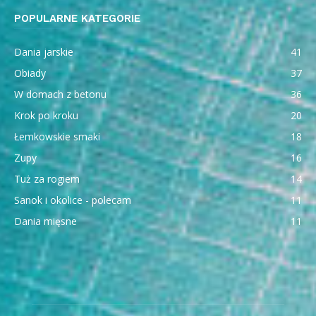
POPULARNE KATEGORIE
Dania jarskie
41
Obiady
37
W domach z betonu
36
Krok po kroku
20
Łemkowskie smaki
18
Zupy
16
Tuż za rogiem
14
Sanok i okolice - polecam
11
Dania mięsne
11