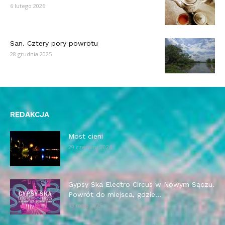
6 lutego 2026
San. Cztery pory powrotu
28 grudnia 2025
REDAKCJA
Most cieni
29 czerwca 2026
Gypsy Ska Electro Circus w Nowym Sączu.
Powrót do miejsca, gdzie...
13 maja 2026