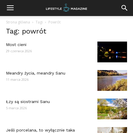
Strona główna
Tagi
Powrót
Tag: powrót
Most cieni
29 czerwca 2026
Meandry życia, meandry Sanu
11 marca 2026
Łzy są siostrami Sanu
5 marca 2026
Jeśli porcelana, to wyłącznie taka