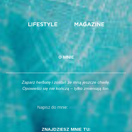
O MNIE
Zaparz herbatę i zostań ze mną jeszcze chwilę.
Opowieści się nie kończą – tylko zmieniają ton.
Napisz do mnie:
avatea@o2.pl
ZNAJDZIESZ MNIE TU: