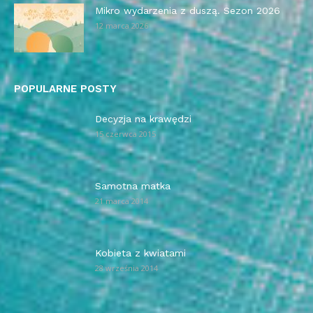
Mikro wydarzenia z duszą. Sezon 2026
12 marca 2026
POPULARNE POSTY
Decyzja na krawędzi
15 czerwca 2015
Samotna matka
21 marca 2014
Kobieta z kwiatami
28 września 2014