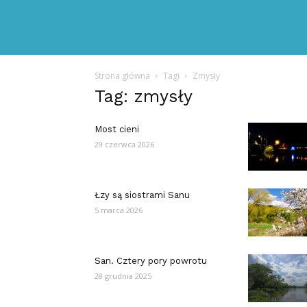
Strona główna
Tagi
Zmysły
Tag: zmysły
Most cieni
29 czerwca 2026
Łzy są siostrami Sanu
5 marca 2026
San. Cztery pory powrotu
28 grudnia 2025