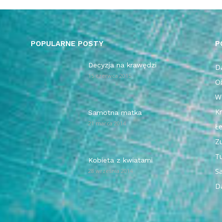
POPULARNE POSTY
P
Decyzja na krawędzi
Da
15 czerwca 2015
O
W
Kr
Samotna matka
21 marca 2014
Ł
Z
T
Kobieta z kwiatami
Sa
28 września 2014
D