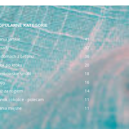
OPULARNE KATEGORIE
nia jarskie
41
biady
37
 domach z betonu
36
ok po kroku
20
emkowskie smaki
18
upy
16
uż za rogiem
14
nok i okolice - polecam
11
ania mięsne
11