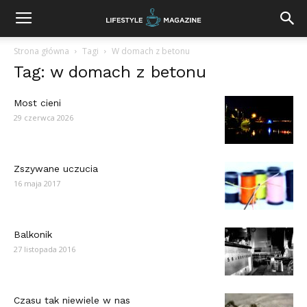
Strona główna
Tagi
W domach z betonu
Tag: w domach z betonu
Most cieni
29 czerwca 2026
Zszywane uczucia
16 maja 2017
Balkonik
27 listopada 2016
Czasu tak niewiele w nas