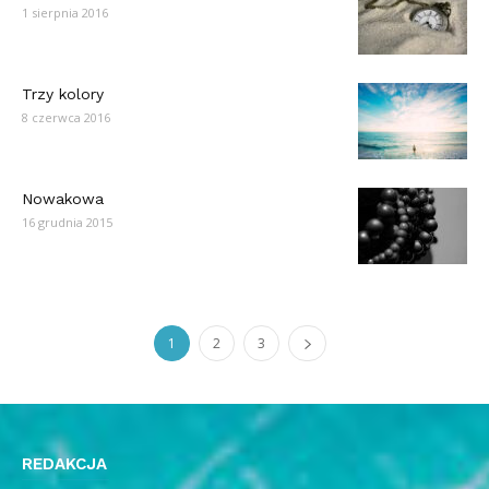
1 sierpnia 2016
Trzy kolory
8 czerwca 2016
Nowakowa
16 grudnia 2015
1
2
3
REDAKCJA