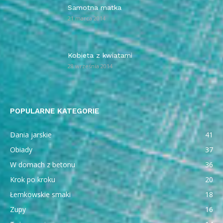
Samotna matka
21 marca 2014
Kobieta z kwiatami
28 września 2014
POPULARNE KATEGORIE
Dania jarskie
41
Obiady
37
W domach z betonu
36
Krok po kroku
20
Łemkowskie smaki
18
Zupy
16