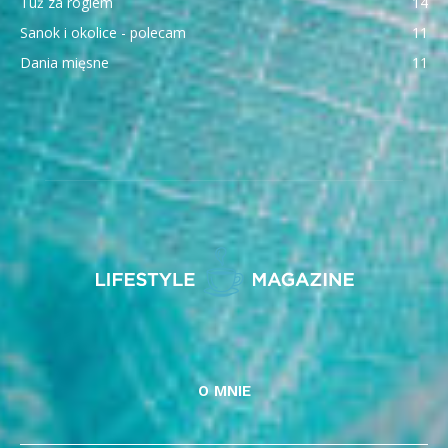
Tuż za rogiem
14
Sanok i okolice - polecam
11
Dania mięsne
11
O MNIE