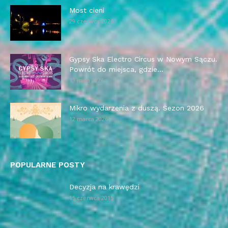
Most cieni
29 czerwca 2026
Gypsy Ska Electro Circus w Nowym Sączu.
Powrót do miejsca, gdzie...
13 maja 2026
Mikro wydarzenia z duszą. Sezon 2026
12 marca 2026
POPULARNE POSTY
Decyzja na krawędzi
15 czerwca 2015