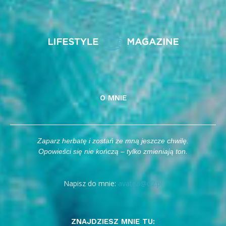
O MNIE
Zaparz herbatę i zostań ze mną jeszcze chwilę.
Opowieści się nie kończą – tylko zmieniają ton.
Napisz do mnie:
avatea@o2.pl
ZNAJDZIESZ MNIE TU: