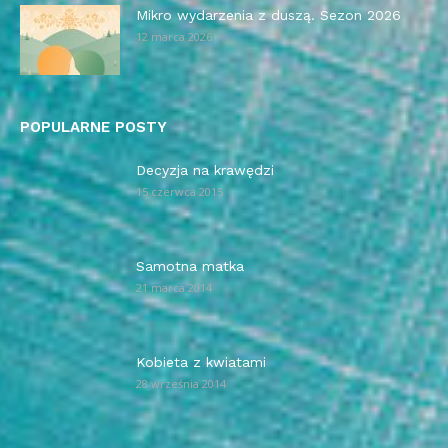
Mikro wydarzenia z duszą. Sezon 2026
12 marca 2026
POPULARNE POSTY
Decyzja na krawędzi
15 czerwca 2015
Samotna matka
21 marca 2014
Kobieta z kwiatami
28 września 2014