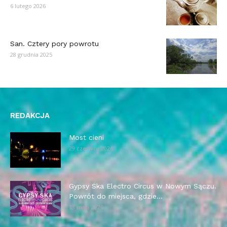
6 lutego 2026
San. Cztery pory powrotu
28 grudnia 2025
REDAKCJA
Most cieni
29 czerwca 2026
Gypsy Ska Electro Circus w Nowym Sączu.
Powrót do miejsca, gdzie...
13 maja 2026