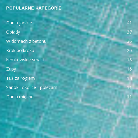
POPULARNE KATEGORIE
Dania jarskie
41
Obiady
37
W domach z betonu
36
Krok po kroku
20
Łemkowskie smaki
18
Zupy
16
Tuż za rogiem
14
Sanok i okolice - polecam
11
Dania mięsne
11