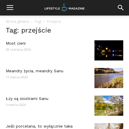
Strona główna
Tagi
Przejście
Tag: przejście
Most cieni
29 czerwca 2026
Meandry życia, meandry Sanu
11 marca 2026
Łzy są siostrami Sanu
5 marca 2026
Jeśli porcelana, to wyłącznie taka