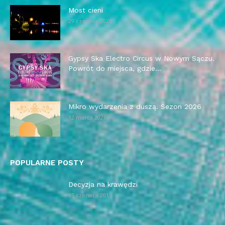
Most cieni
29 czerwca 2026
Gypsy Ska Electro Circus w Nowym Sączu.
Powrót do miejsca, gdzie...
13 maja 2026
Mikro wydarzenia z duszą. Sezon 2026
12 marca 2026
POPULARNE POSTY
Decyzja na krawędzi
15 czerwca 2015