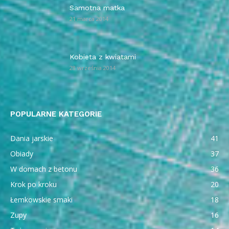
Samotna matka
21 marca 2014
Kobieta z kwiatami
28 września 2014
POPULARNE KATEGORIE
Dania jarskie
41
Obiady
37
W domach z betonu
36
Krok po kroku
20
Łemkowskie smaki
18
Zupy
16