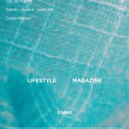
Tuż za rogiem
14
Sanok i okolice - polecam
11
Dania mięsne
11
O MNIE