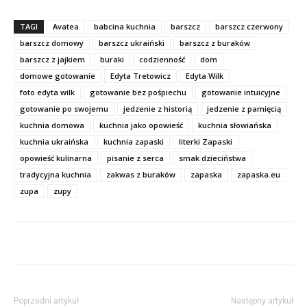
TAGI
Avatea
babcina kuchnia
barszcz
barszcz czerwony
barszcz domowy
barszcz ukraiński
barszcz z buraków
barszcz z jajkiem
buraki
codzienność
dom
domowe gotowanie
Edyta Tretowicz
Edyta Wilk
foto edyta wilk
gotowanie bez pośpiechu
gotowanie intuicyjne
gotowanie po swojemu
jedzenie z historią
jedzenie z pamięcią
kuchnia domowa
kuchnia jako opowieść
kuchnia słowiańska
kuchnia ukraińska
kuchnia zapaski
literki Zapaski
opowieść kulinarna
pisanie z serca
smak dzieciństwa
tradycyjna kuchnia
zakwas z buraków
zapaska
zapaska.eu
zupa
zupy
Poprzedni artykuł
Następny artykuł