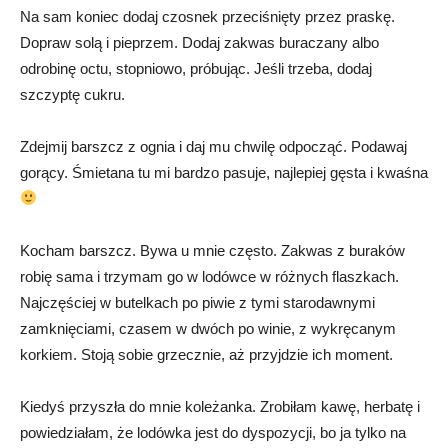
Na sam koniec dodaj czosnek przeciśnięty przez praskę.
Dopraw solą i pieprzem. Dodaj zakwas buraczany albo
odrobinę octu, stopniowo, próbując. Jeśli trzeba, dodaj
szczyptę cukru.
Zdejmij barszcz z ognia i daj mu chwilę odpocząć. Podawaj
gorący. Śmietana tu mi bardzo pasuje, najlepiej gęsta i kwaśna
Kocham barszcz. Bywa u mnie często. Zakwas z buraków
robię sama i trzymam go w lodówce w różnych flaszkach.
Najczęściej w butelkach po piwie z tymi starodawnymi
zamknięciami, czasem w dwóch po winie, z wykręcanym
korkiem. Stoją sobie grzecznie, aż przyjdzie ich moment.
Kiedyś przyszła do mnie koleżanka. Zrobiłam kawę, herbatę i
powiedziałam, że lodówka jest do dyspozycji, bo ja tylko na