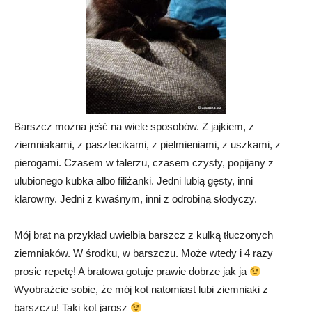
Barszcz można jeść na wiele sposobów. Z jajkiem, z
ziemniakami, z pasztecikami, z pielmieniami, z uszkami, z
pierogami. Czasem w talerzu, czasem czysty, popijany z
ulubionego kubka albo filiżanki. Jedni lubią gęsty, inni
klarowny. Jedni z kwaśnym, inni z odrobiną słodyczy.
Mój brat na przykład uwielbia barszcz z kulką tłuczonych
ziemniaków. W środku, w barszczu. Może wtedy i 4 razy
prosic repetę! A bratowa gotuje prawie dobrze jak ja
Wyobraźcie sobie, że mój kot natomiast lubi ziemniaki z
barszczu! Taki kot jarosz