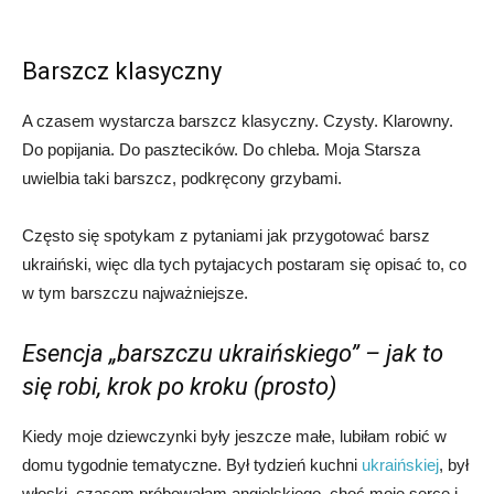
Barszcz klasyczny
A czasem wystarcza barszcz klasyczny. Czysty. Klarowny.
Do popijania. Do pasztecików. Do chleba. Moja Starsza
uwielbia taki barszcz, podkręcony grzybami.
Często się spotykam z pytaniami jak przygotować barsz
ukraiński, więc dla tych pytajacych postaram się opisać to, co
w tym barszczu najważniejsze.
Esencja „barszczu ukraińskiego” – jak to
się robi, krok po kroku (prosto)
Kiedy moje dziewczynki były jeszcze małe, lubiłam robić w
domu tygodnie tematyczne. Był tydzień kuchni
ukraińskiej
, był
włoski, czasem próbowałam angielskiego, choć moje serce i