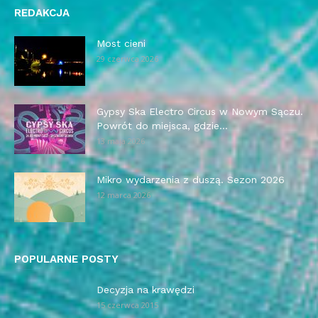
REDAKCJA
Most cieni
29 czerwca 2026
Gypsy Ska Electro Circus w Nowym Sączu.
Powrót do miejsca, gdzie...
13 maja 2026
Mikro wydarzenia z duszą. Sezon 2026
12 marca 2026
POPULARNE POSTY
Decyzja na krawędzi
15 czerwca 2015