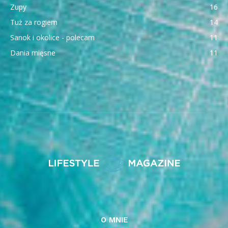
Zupy
16
Tuż za rogiem
14
Sanok i okolice - polecam
11
Dania mięsne
11
O MNIE