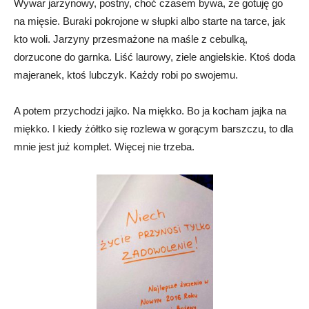
Wywar jarzynowy, postny, choć czasem bywa, że gotuję go
na mięsie. Buraki pokrojone w słupki albo starte na tarce, jak
kto woli. Jarzyny przesmażone na maśle z cebulką,
dorzucone do garnka. Liść laurowy, ziele angielskie. Ktoś doda
majeranek, ktoś lubczyk. Każdy robi po swojemu.
A potem przychodzi jajko. Na miękko. Bo ja kocham jajka na
miękko. I kiedy żółtko się rozlewa w gorącym barszczu, to dla
mnie jest już komplet. Więcej nie trzeba.