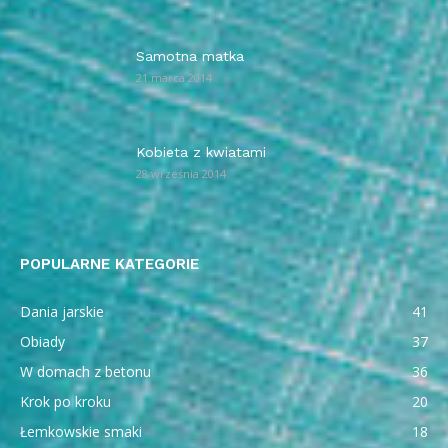
Samotna matka
21 marca 2014
Kobieta z kwiatami
28 września 2014
POPULARNE KATEGORIE
Dania jarskie
41
Obiady
37
W domach z betonu
36
Krok po kroku
20
Łemkowskie smaki
18