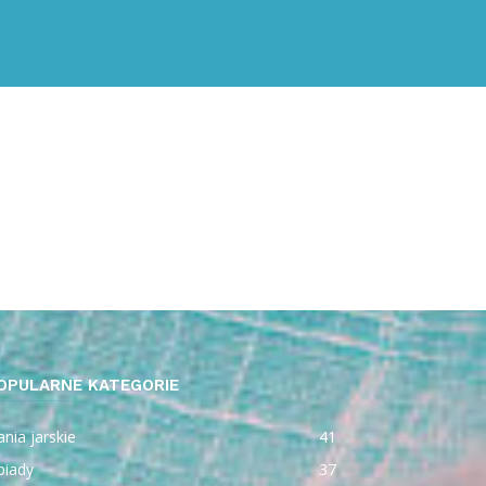
OPULARNE KATEGORIE
nia jarskie
41
biady
37