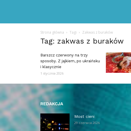
Strona główna
Tagi
Zakwas z buraków
Tag: zakwas z buraków
Barszcz czerwony na trzy
sposoby. Z jajkiem, po ukraińsku
i klasycznie
1 stycznia 2026
REDAKCJA
Most cieni
29 czerwca 2026