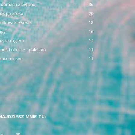
 domach z betonu
36
ok po kroku
20
emkowskie smaki
18
upy
16
uż za rogiem
14
nok i okolice - polecam
11
ania mięsne
11
NAJDZIESZ MNIE TU: