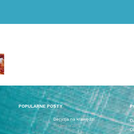
POPULARNE POSTY
P
Decyzja na krawędzi
Da
15 czerwca 2015
O