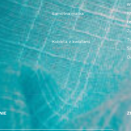
W
Kr
Samotna matka
21 marca 2014
Ł
Z
T
Kobieta z kwiatami
Sa
28 września 2014
D
NIE
Z