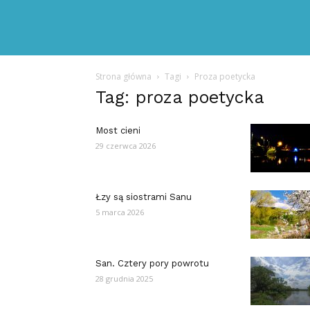
Strona główna
Tagi
Proza poetycka
Tag: proza poetycka
Most cieni
29 czerwca 2026
Łzy są siostrami Sanu
5 marca 2026
San. Cztery pory powrotu
28 grudnia 2025