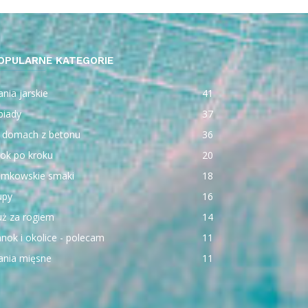
OPULARNE KATEGORIE
nia jarskie
41
biady
37
 domach z betonu
36
ok po kroku
20
emkowskie smaki
18
upy
16
uż za rogiem
14
nok i okolice - polecam
11
ania mięsne
11