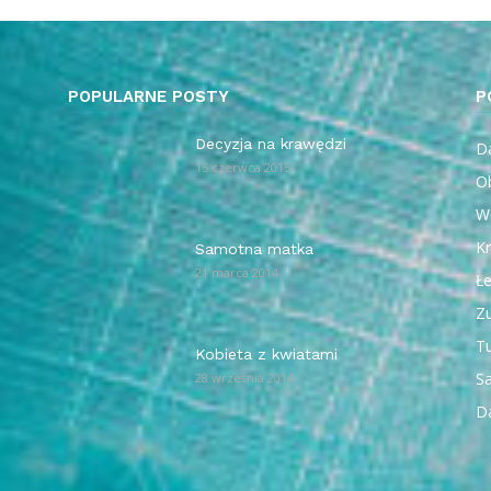
POPULARNE POSTY
P
Decyzja na krawędzi
Da
15 czerwca 2015
O
W
Kr
Samotna matka
21 marca 2014
Ł
Z
T
Kobieta z kwiatami
Sa
28 września 2014
D