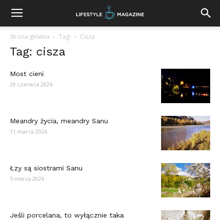
Strona główna
Tagi
Cisza
Tag: cisza
Most cieni
29 czerwca 2026
Meandry życia, meandry Sanu
11 marca 2026
Łzy są siostrami Sanu
5 marca 2026
Jeśli porcelana, to wyłącznie taka