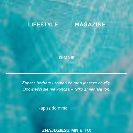
O MNIE
Zaparz herbatę i zostań ze mną jeszcze chwilę.
Opowieści się nie kończą – tylko zmieniają ton.
Napisz do mnie:
avatea@o2.pl
ZNAJDZIESZ MNIE TU: