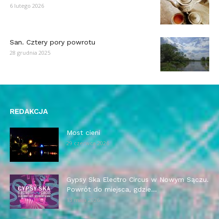
6 lutego 2026
San. Cztery pory powrotu
28 grudnia 2025
REDAKCJA
Most cieni
29 czerwca 2026
Gypsy Ska Electro Circus w Nowym Sączu.
Powrót do miejsca, gdzie...
13 maja 2026