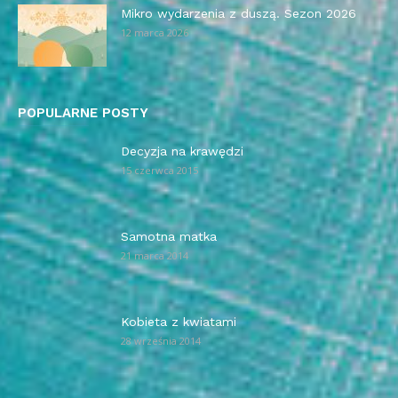
Mikro wydarzenia z duszą. Sezon 2026
12 marca 2026
POPULARNE POSTY
Decyzja na krawędzi
15 czerwca 2015
Samotna matka
21 marca 2014
Kobieta z kwiatami
28 września 2014