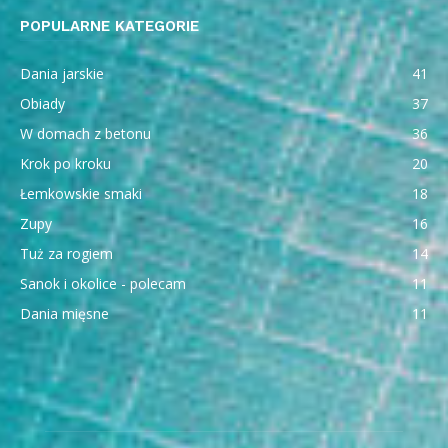
POPULARNE KATEGORIE
Dania jarskie
41
Obiady
37
W domach z betonu
36
Krok po kroku
20
Łemkowskie smaki
18
Zupy
16
Tuż za rogiem
14
Sanok i okolice - polecam
11
Dania mięsne
11