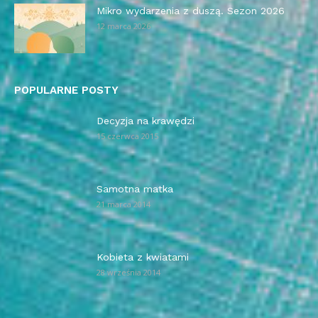
Mikro wydarzenia z duszą. Sezon 2026
12 marca 2026
POPULARNE POSTY
Decyzja na krawędzi
15 czerwca 2015
Samotna matka
21 marca 2014
Kobieta z kwiatami
28 września 2014