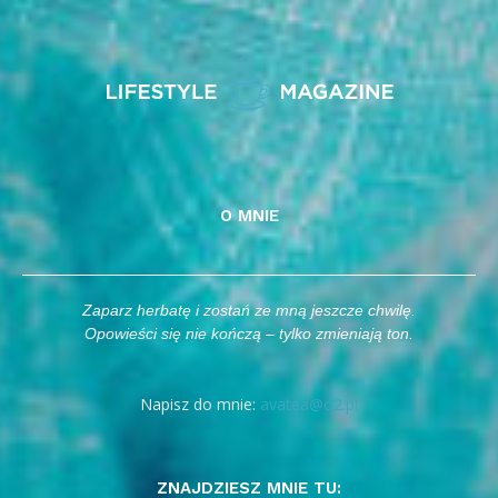
O MNIE
Zaparz herbatę i zostań ze mną jeszcze chwilę.
Opowieści się nie kończą – tylko zmieniają ton.
Napisz do mnie:
avatea@o2.pl
ZNAJDZIESZ MNIE TU: