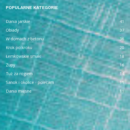
POPULARNE KATEGORIE
Dania jarskie
41
Obiady
37
W domach z betonu
36
Krok po kroku
20
Łemkowskie smaki
18
Zupy
16
Tuż za rogiem
14
Sanok i okolice - polecam
11
Dania mięsne
11