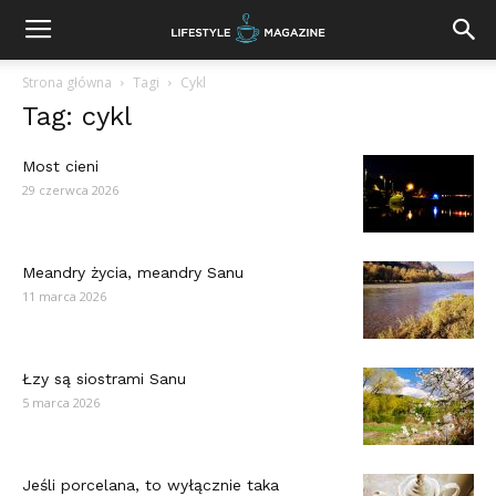
Strona główna
Tagi
Cykl
Tag: cykl
Most cieni
29 czerwca 2026
Meandry życia, meandry Sanu
11 marca 2026
Łzy są siostrami Sanu
5 marca 2026
Jeśli porcelana, to wyłącznie taka