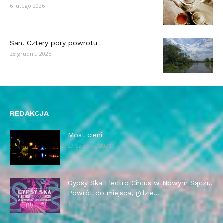
6 lutego 2026
San. Cztery pory powrotu
28 grudnia 2025
REDAKCJA
Most cieni
29 czerwca 2026
Gypsy Ska Electro Circus w Nowym Sączu.
Powrót do miejsca, gdzie...
13 maja 2026