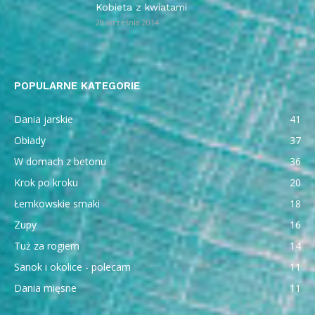
Kobieta z kwiatami
28 września 2014
POPULARNE KATEGORIE
Dania jarskie
41
Obiady
37
W domach z betonu
36
Krok po kroku
20
Łemkowskie smaki
18
Zupy
16
Tuż za rogiem
14
Sanok i okolice - polecam
11
Dania mięsne
11