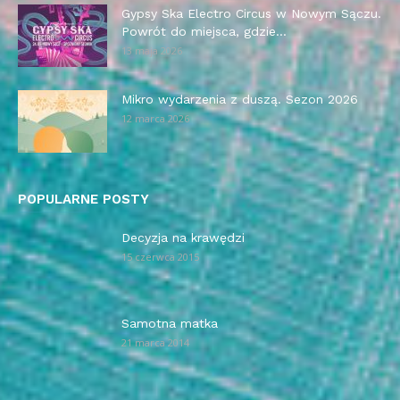
Gypsy Ska Electro Circus w Nowym Sączu.
Powrót do miejsca, gdzie...
13 maja 2026
Mikro wydarzenia z duszą. Sezon 2026
12 marca 2026
POPULARNE POSTY
Decyzja na krawędzi
15 czerwca 2015
Samotna matka
21 marca 2014