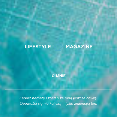
O MNIE
Zaparz herbatę i zostań ze mną jeszcze chwilę.
Opowieści się nie kończą – tylko zmieniają ton.