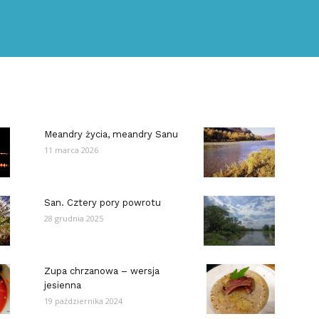
Meandry życia, meandry Sanu
11 marca 2026
San. Cztery pory powrotu
28 grudnia 2025
Zupa chrzanowa – wersja
jesienna
19 października 2024