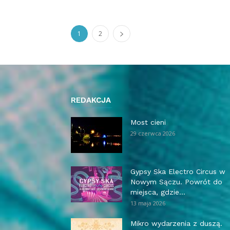
1
2
REDAKCJA
Most cieni
29 czerwca 2026
Gypsy Ska Electro Circus w
Nowym Sączu. Powrót do
miejsca, gdzie...
13 maja 2026
Mikro wydarzenia z duszą.