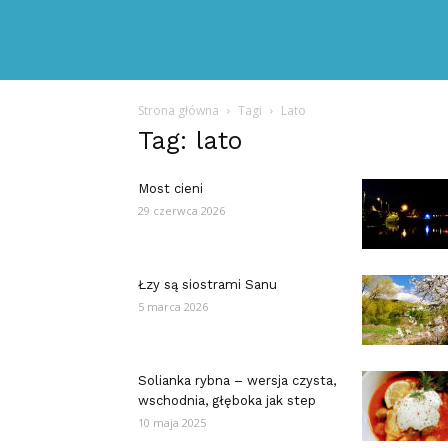
Strona główna
Tagi
Lato
Tag: lato
Most cieni
29 czerwca 2026
Łzy są siostrami Sanu
5 marca 2026
Solianka rybna – wersja czysta,
wschodnia, głęboka jak step
10 maja 2025