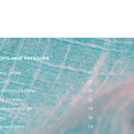
OPULARNE KATEGORIE
nia jarskie
41
biady
37
 domach z betonu
36
ok po kroku
20
emkowskie smaki
18
upy
16
uż za rogiem
14