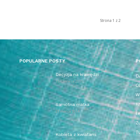
Strona 1 z 2
POPULARNE POSTY
P
Decyzja na krawędzi
Da
15 czerwca 2015
O
W
Kr
Samotna matka
21 marca 2014
Ł
Z
T
Kobieta z kwiatami