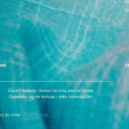
Sa
28 września 2014
D
NIE
Z
Zaparz herbatę i zostań ze mną jeszcze chwilę.
Opowieści się nie kończą – tylko zmieniają ton.
sz do mnie:
avatea@o2.pl