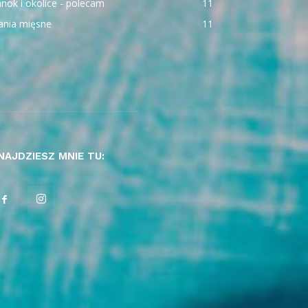
nok i okolice - polecam
11
ania mięsne
11
NAJDZIESZ MNIE TU: