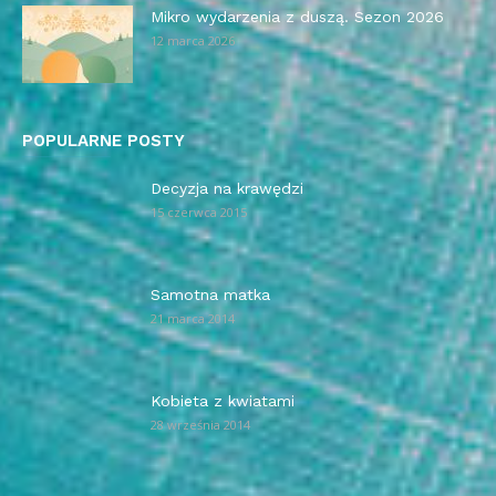
Mikro wydarzenia z duszą. Sezon 2026
12 marca 2026
POPULARNE POSTY
Decyzja na krawędzi
15 czerwca 2015
Samotna matka
21 marca 2014
Kobieta z kwiatami
28 września 2014