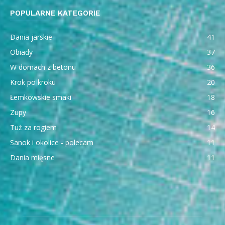
POPULARNE KATEGORIE
Dania jarskie
41
Obiady
37
W domach z betonu
36
Krok po kroku
20
Łemkowskie smaki
18
Zupy
16
Tuż za rogiem
14
Sanok i okolice - polecam
11
Dania mięsne
11