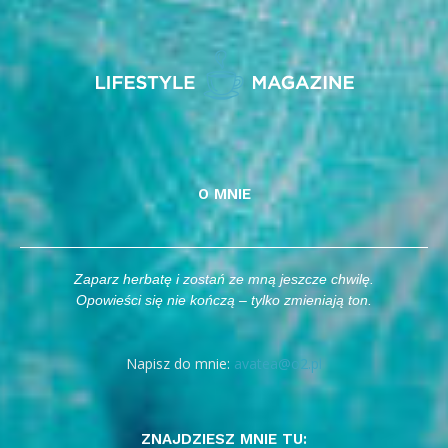
O MNIE
Zaparz herbatę i zostań ze mną jeszcze chwilę.
Opowieści się nie kończą – tylko zmieniają ton.
Napisz do mnie:
avatea@o2.pl
ZNAJDZIESZ MNIE TU: