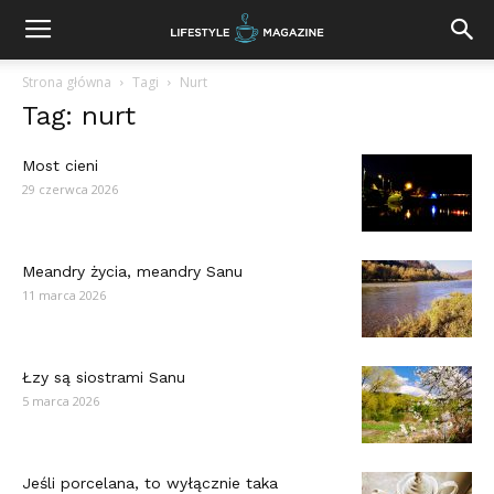
Strona główna
Tagi
Nurt
Tag: nurt
Most cieni
29 czerwca 2026
Meandry życia, meandry Sanu
11 marca 2026
Łzy są siostrami Sanu
5 marca 2026
Jeśli porcelana, to wyłącznie taka