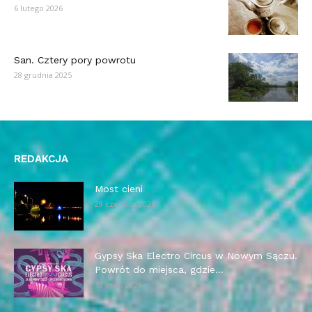
6 lutego 2026
San. Cztery pory powrotu
28 grudnia 2025
REDAKCJA
Most cieni
29 czerwca 2026
Gypsy Ska Electro Circus w Nowym Sączu.
Powrót do miejsca, gdzie...
13 maja 2026