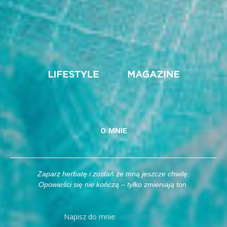
O MNIE
Zaparz herbatę i zostań ze mną jeszcze chwilę.
Opowieści się nie kończą – tylko zmieniają ton.
Napisz do mnie:
avatea@o2.pl