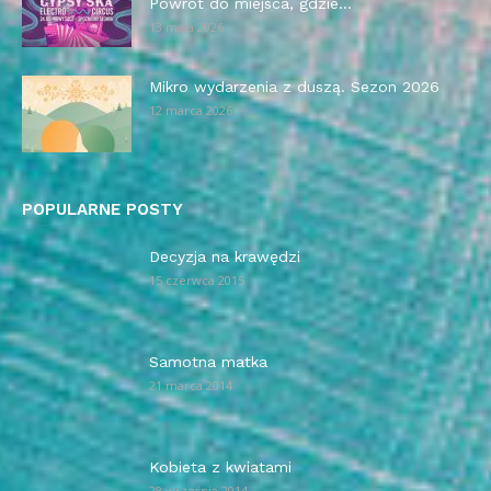
Powrót do miejsca, gdzie...
13 maja 2026
Mikro wydarzenia z duszą. Sezon 2026
12 marca 2026
POPULARNE POSTY
Decyzja na krawędzi
15 czerwca 2015
Samotna matka
21 marca 2014
Kobieta z kwiatami
28 września 2014