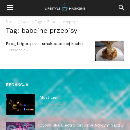
Strona główna
Tagi
Babcine przepisy
Tag: babcine przepisy
Piróg biłgorajski – smak babcinej kuchni
8 listopada 2025
REDAKCJA
Most cieni
29 czerwca 2026
Gypsy Ska Electro Circus w Nowym Sączu.