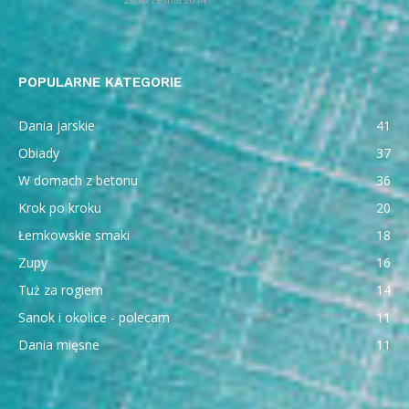
POPULARNE KATEGORIE
Dania jarskie
41
Obiady
37
W domach z betonu
36
Krok po kroku
20
Łemkowskie smaki
18
Zupy
16
Tuż za rogiem
14
Sanok i okolice - polecam
11
Dania mięsne
11