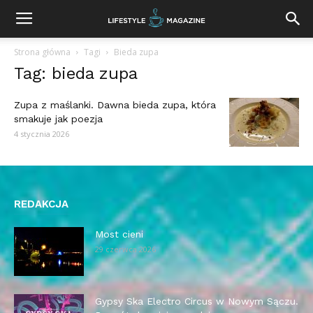
Strona główna
Tagi
Bieda zupa
Tag: bieda zupa
Zupa z maślanki. Dawna bieda zupa, która
smakuje jak poezja
4 stycznia 2026
REDAKCJA
Most cieni
29 czerwca 2026
Gypsy Ska Electro Circus w Nowym Sączu.