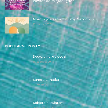
Powrót do miejsca, gdzie...
13 maja 2026
Mikro wydarzenia z duszą. Sezon 2026
12 marca 2026
POPULARNE POSTY
Decyzja na krawędzi
15 czerwca 2015
Samotna matka
21 marca 2014
Kobieta z kwiatami
28 września 2014