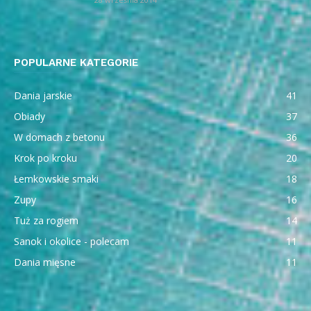
POPULARNE KATEGORIE
Dania jarskie
41
Obiady
37
W domach z betonu
36
Krok po kroku
20
Łemkowskie smaki
18
Zupy
16
Tuż za rogiem
14
Sanok i okolice - polecam
11
Dania mięsne
11