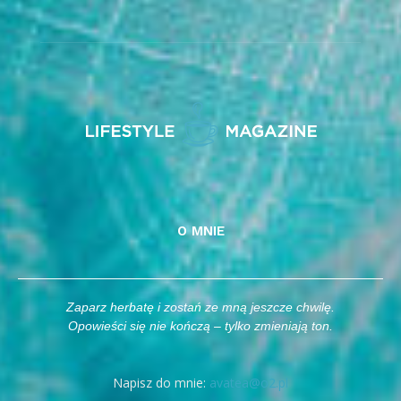
O MNIE
Zaparz herbatę i zostań ze mną jeszcze chwilę.
Opowieści się nie kończą – tylko zmieniają ton.
Napisz do mnie:
avatea@o2.pl