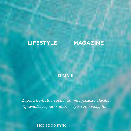
O MNIE
Zaparz herbatę i zostań ze mną jeszcze chwilę.
Opowieści się nie kończą – tylko zmieniają ton.
Napisz do mnie:
avatea@o2.pl