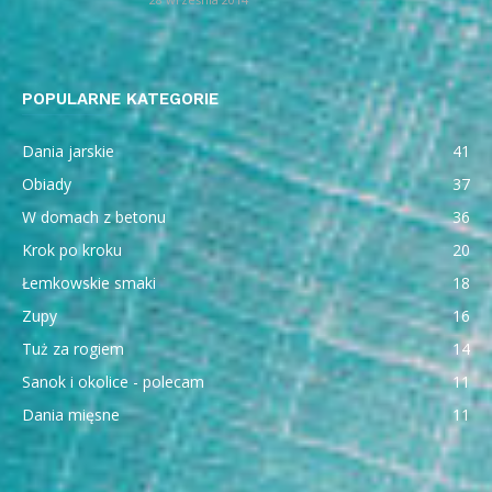
POPULARNE KATEGORIE
Dania jarskie
41
Obiady
37
W domach z betonu
36
Krok po kroku
20
Łemkowskie smaki
18
Zupy
16
Tuż za rogiem
14
Sanok i okolice - polecam
11
Dania mięsne
11