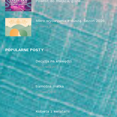
Powrót do miejsca, gdzie...
13 maja 2026
Mikro wydarzenia z duszą. Sezon 2026
12 marca 2026
POPULARNE POSTY
Decyzja na krawędzi
15 czerwca 2015
Samotna matka
21 marca 2014
Kobieta z kwiatami
28 września 2014