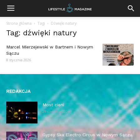
Strona główna
Tagi
Dźwięki natury
Tag: dźwięki natury
Marcel Mierzejewski w Bartnem i Nowym
Sączu
8 stycznia 2026
REDAKCJA
Most cieni
29 czerwca 2026
Gypsy Ska Electro Circus w Nowym Sączu.