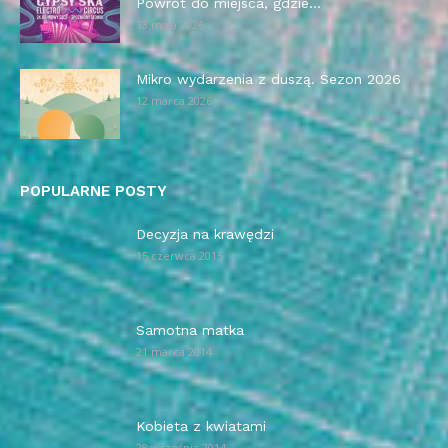
Powrót do miejsca, gdzie...
13 maja 2026
Mikro wydarzenia z duszą. Sezon 2026
12 marca 2026
POPULARNE POSTY
Decyzja na krawędzi
15 czerwca 2015
Samotna matka
21 marca 2014
Kobieta z kwiatami
28 września 2014