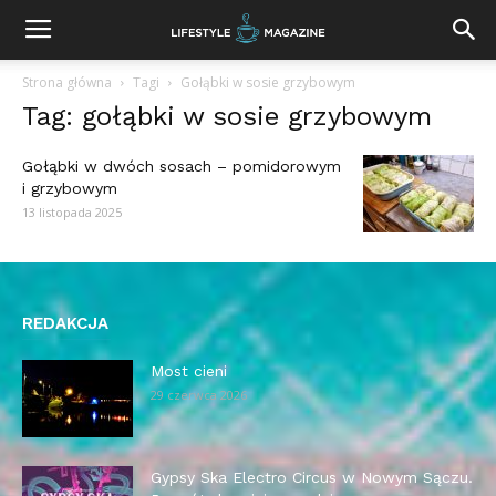
Strona główna
Tagi
Gołąbki w sosie grzybowym
Tag: gołąbki w sosie grzybowym
Gołąbki w dwóch sosach – pomidorowym
i grzybowym
13 listopada 2025
REDAKCJA
Most cieni
29 czerwca 2026
Gypsy Ska Electro Circus w Nowym Sączu.