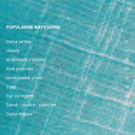
POPULARNE KATEGORIE
Dania jarskie
41
Obiady
37
W domach z betonu
36
Krok po kroku
20
Łemkowskie smaki
18
Zupy
16
Tuż za rogiem
14
Sanok i okolice - polecam
11
Dania mięsne
11