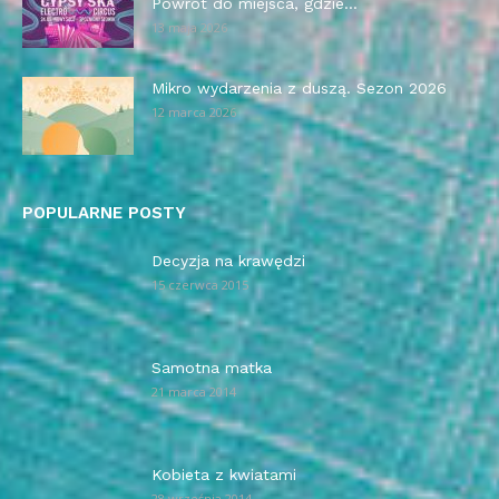
Powrót do miejsca, gdzie...
13 maja 2026
Mikro wydarzenia z duszą. Sezon 2026
12 marca 2026
POPULARNE POSTY
Decyzja na krawędzi
15 czerwca 2015
Samotna matka
21 marca 2014
Kobieta z kwiatami
28 września 2014