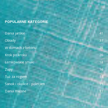
POPULARNE KATEGORIE
Dania jarskie
41
Obiady
37
W domach z betonu
36
Krok po kroku
20
Łemkowskie smaki
18
Zupy
16
Tuż za rogiem
14
Sanok i okolice - polecam
11
Dania mięsne
11