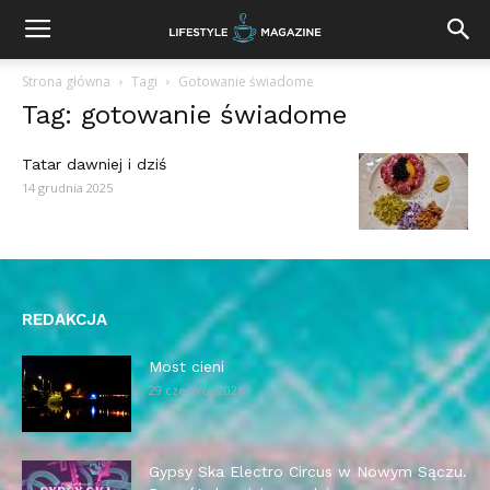
Strona główna
Tagi
Gotowanie świadome
Tag: gotowanie świadome
Tatar dawniej i dziś
14 grudnia 2025
REDAKCJA
Most cieni
29 czerwca 2026
Gypsy Ska Electro Circus w Nowym Sączu.