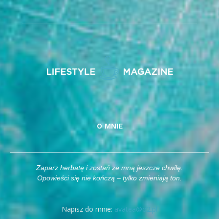
O MNIE
Zaparz herbatę i zostań ze mną jeszcze chwilę.
Opowieści się nie kończą – tylko zmieniają ton.
Napisz do mnie:
avatea@o2.pl