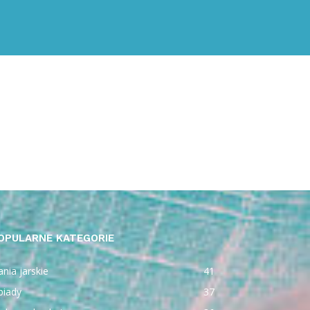
OPULARNE KATEGORIE
nia jarskie
41
biady
37