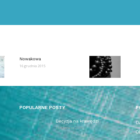
Nowakowa
16 grudnia 2015
POPULARNE POSTY
P
Decyzja na krawędzi
Da
15 czerwca 2015
O