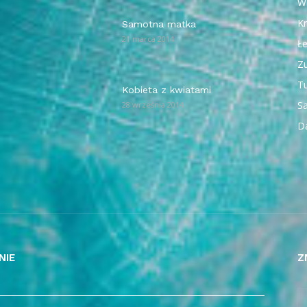
W
Kr
Samotna matka
21 marca 2014
Ł
Z
T
Kobieta z kwiatami
Sa
28 września 2014
D
NIE
Z