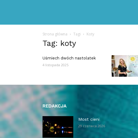
Strona główna
Tagi
Koty
Tag: koty
Uśmiech dwóch nastolatek
4 listopada 2025
REDAKCJA
Most cieni
29 czerwca 2026