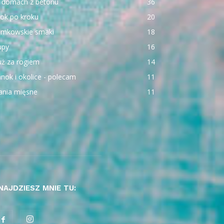
 domach z betonu
36
ok po kroku
20
emkowskie smaki
18
upy
16
uż za rogiem
14
nok i okolice - polecam
11
ania mięsne
11
NAJDZIESZ MNIE TU: