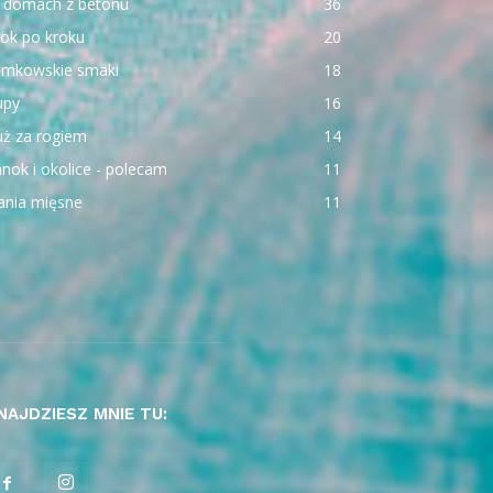
 domach z betonu
36
ok po kroku
20
emkowskie smaki
18
upy
16
uż za rogiem
14
nok i okolice - polecam
11
ania mięsne
11
NAJDZIESZ MNIE TU: