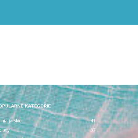
OPULARNE KATEGORIE
nia jarskie
41
biady
37