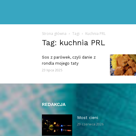
Strona główna
Tagi
Kuchnia PRL
Tag: kuchnia PRL
Sos z parówek, czyli danie z
rondla mojego taty
23 lipca 2025
REDAKCJA
Most cieni
29 czerwca 2026