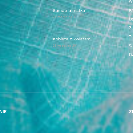
W
Kr
Samotna matka
21 marca 2014
Ł
Z
T
Kobieta z kwiatami
Sa
28 września 2014
D
NIE
Z