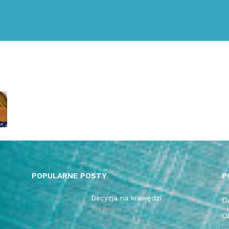
POPULARNE POSTY
P
Decyzja na krawędzi
Da
15 czerwca 2015
O