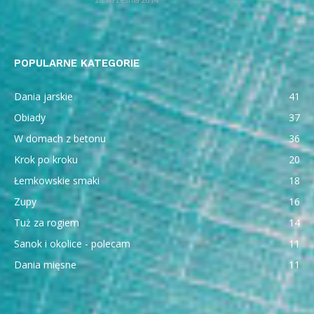
POPULARNE KATEGORIE
Dania jarskie
41
Obiady
37
W domach z betonu
36
Krok po kroku
20
Łemkowskie smaki
18
Zupy
16
Tuż za rogiem
14
Sanok i okolice - polecam
11
Dania mięsne
11