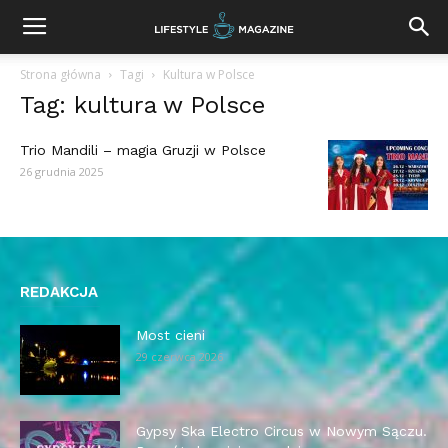
Strona główna
Tagi
Kultura w Polsce
Tag: kultura w Polsce
Trio Mandili – magia Gruzji w Polsce
26 grudnia 2025
REDAKCJA
Most cieni
29 czerwca 2026
Gypsy Ska Electro Circus w Nowym Sączu.