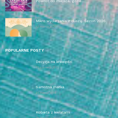
Powrót do miejsca, gdzie...
13 maja 2026
Mikro wydarzenia z duszą. Sezon 2026
12 marca 2026
POPULARNE POSTY
Decyzja na krawędzi
15 czerwca 2015
Samotna matka
21 marca 2014
Kobieta z kwiatami
28 września 2014