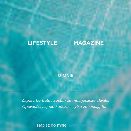
O MNIE
Zaparz herbatę i zostań ze mną jeszcze chwilę.
Opowieści się nie kończą – tylko zmieniają ton.
Napisz do mnie:
avatea@o2.pl