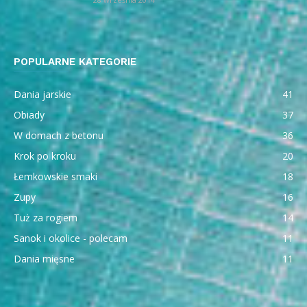
POPULARNE KATEGORIE
Dania jarskie
41
Obiady
37
W domach z betonu
36
Krok po kroku
20
Łemkowskie smaki
18
Zupy
16
Tuż za rogiem
14
Sanok i okolice - polecam
11
Dania mięsne
11