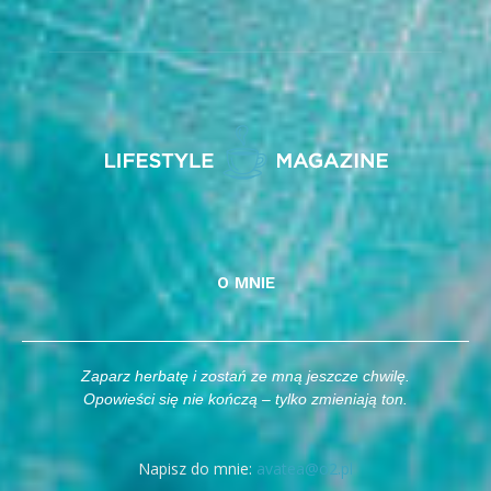
O MNIE
Zaparz herbatę i zostań ze mną jeszcze chwilę.
Opowieści się nie kończą – tylko zmieniają ton.
Napisz do mnie:
avatea@o2.pl