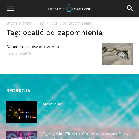
Strona główna
Tagi
Ocalić od zapomnienia
Tag: ocalić od zapomnienia
Czasu tak niewiele w nas
1 sierpnia 2016
REDAKCJA
Most cieni
29 czerwca 2026
Gypsy Ska Electro Circus w Nowym Sączu.