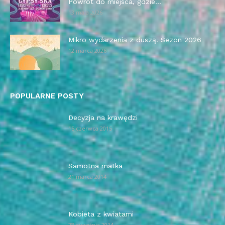
Powrót do miejsca, gdzie...
13 maja 2026
Mikro wydarzenia z duszą. Sezon 2026
12 marca 2026
POPULARNE POSTY
Decyzja na krawędzi
15 czerwca 2015
Samotna matka
21 marca 2014
Kobieta z kwiatami
28 września 2014