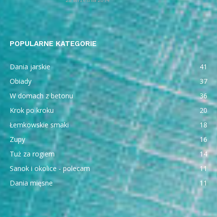
POPULARNE KATEGORIE
Dania jarskie
41
Obiady
37
W domach z betonu
36
Krok po kroku
20
Łemkowskie smaki
18
Zupy
16
Tuż za rogiem
14
Sanok i okolice - polecam
11
Dania mięsne
11