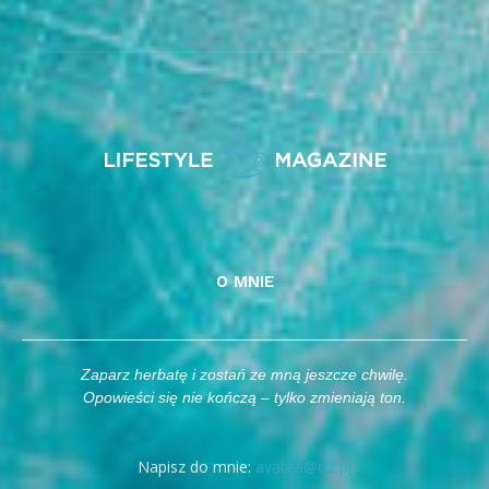
O MNIE
Zaparz herbatę i zostań ze mną jeszcze chwilę.
Opowieści się nie kończą – tylko zmieniają ton.
Napisz do mnie:
avatea@o2.pl