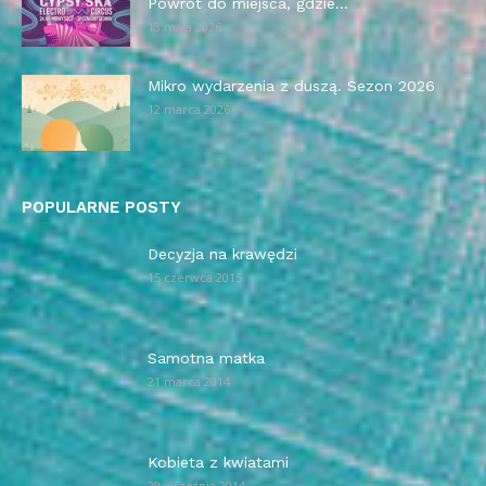
Powrót do miejsca, gdzie...
13 maja 2026
Mikro wydarzenia z duszą. Sezon 2026
12 marca 2026
POPULARNE POSTY
Decyzja na krawędzi
15 czerwca 2015
Samotna matka
21 marca 2014
Kobieta z kwiatami
28 września 2014