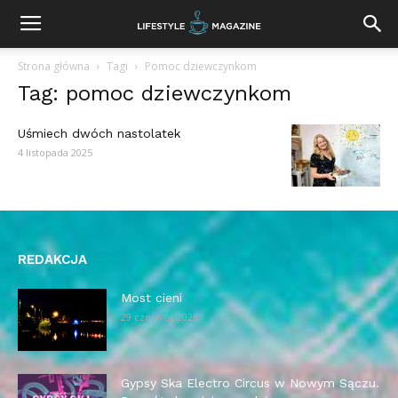
Strona główna
Tagi
Pomoc dziewczynkom
Tag: pomoc dziewczynkom
Uśmiech dwóch nastolatek
4 listopada 2025
REDAKCJA
Most cieni
29 czerwca 2026
Gypsy Ska Electro Circus w Nowym Sączu.