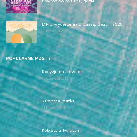
Powrót do miejsca, gdzie...
13 maja 2026
Mikro wydarzenia z duszą. Sezon 2026
12 marca 2026
POPULARNE POSTY
Decyzja na krawędzi
15 czerwca 2015
Samotna matka
21 marca 2014
Kobieta z kwiatami
28 września 2014