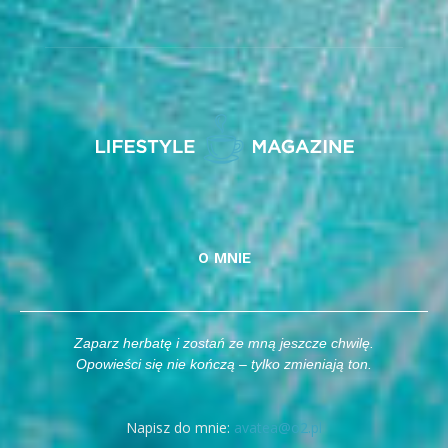
O MNIE
Zaparz herbatę i zostań ze mną jeszcze chwilę.
Opowieści się nie kończą – tylko zmieniają ton.
Napisz do mnie:
avatea@o2.pl