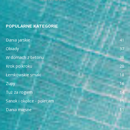
POPULARNE KATEGORIE
Dania jarskie
41
Obiady
37
W domach z betonu
36
Krok po kroku
20
Łemkowskie smaki
18
Zupy
16
Tuż za rogiem
14
Sanok i okolice - polecam
11
Dania mięsne
11