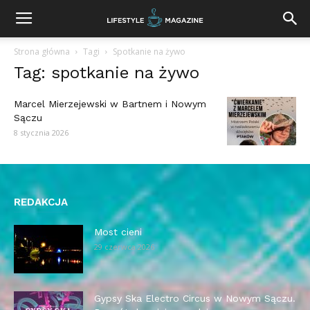
Strona główna
Tagi
Spotkanie na żywo
Tag: spotkanie na żywo
Marcel Mierzejewski w Bartnem i Nowym
Sączu
8 stycznia 2026
REDAKCJA
Most cieni
29 czerwca 2026
Gypsy Ska Electro Circus w Nowym Sączu.