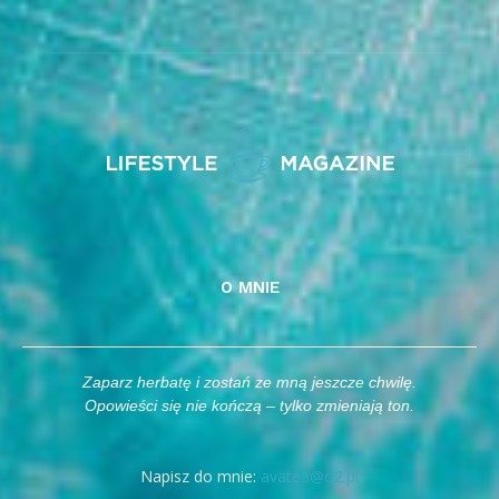
O MNIE
Zaparz herbatę i zostań ze mną jeszcze chwilę.
Opowieści się nie kończą – tylko zmieniają ton.
Napisz do mnie:
avatea@o2.pl