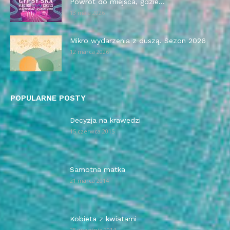
Powrót do miejsca, gdzie...
13 maja 2026
Mikro wydarzenia z duszą. Sezon 2026
12 marca 2026
POPULARNE POSTY
Decyzja na krawędzi
15 czerwca 2015
Samotna matka
21 marca 2014
Kobieta z kwiatami
28 września 2014