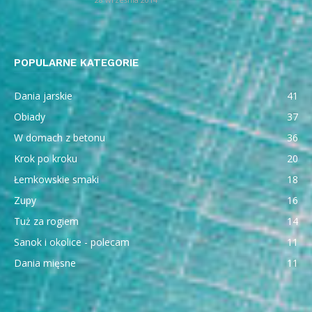
POPULARNE KATEGORIE
Dania jarskie
41
Obiady
37
W domach z betonu
36
Krok po kroku
20
Łemkowskie smaki
18
Zupy
16
Tuż za rogiem
14
Sanok i okolice - polecam
11
Dania mięsne
11