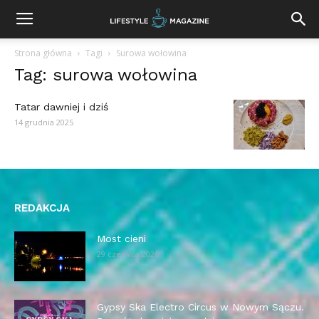
Strona główna
Tagi
Surowa wołowina
Tag: surowa wołowina
Tatar dawniej i dziś
14 grudnia 2025
REDAKCJA
Most cieni
29 czerwca 2026
Gypsy Ska Electro Circus w Nowym Sączu.