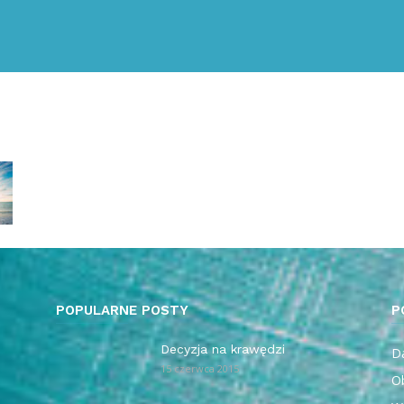
POPULARNE POSTY
P
Decyzja na krawędzi
Da
15 czerwca 2015
O