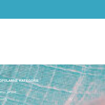
OPULARNE KATEGORIE
nia jarskie
41
biady
37