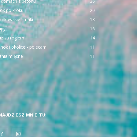
 domach z betonu
36
ok po kroku
20
emkowskie smaki
18
upy
16
uż za rogiem
14
nok i okolice - polecam
11
ania mięsne
11
NAJDZIESZ MNIE TU: