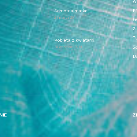
W
Kr
Samotna matka
21 marca 2014
Ł
Z
T
Kobieta z kwiatami
Sa
28 września 2014
D
NIE
Z