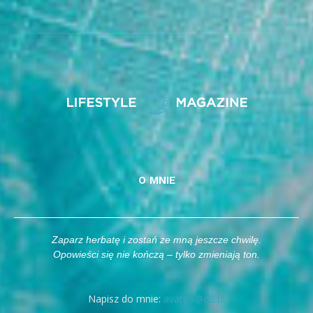
O MNIE
Zaparz herbatę i zostań ze mną jeszcze chwilę.
Opowieści się nie kończą – tylko zmieniają ton.
Napisz do mnie:
avatea@o2.pl