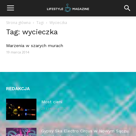
Strona główna
Tagi
Wycieczka
Tag: wycieczka
Marzenia w szarych murach
19 marca 2014
REDAKCJA
Most cieni
29 czerwca 2026
Gypsy Ska Electro Circus w Nowym Sączu.