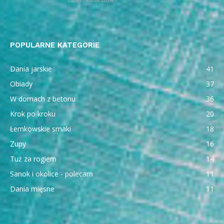
POPULARNE KATEGORIE
Dania jarskie
41
Obiady
37
W domach z betonu
36
Krok po kroku
20
Łemkowskie smaki
18
Zupy
16
Tuż za rogiem
14
Sanok i okolice - polecam
11
Dania mięsne
11