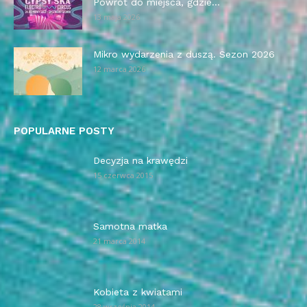
Powrót do miejsca, gdzie...
13 maja 2026
Mikro wydarzenia z duszą. Sezon 2026
12 marca 2026
POPULARNE POSTY
Decyzja na krawędzi
15 czerwca 2015
Samotna matka
21 marca 2014
Kobieta z kwiatami
28 września 2014