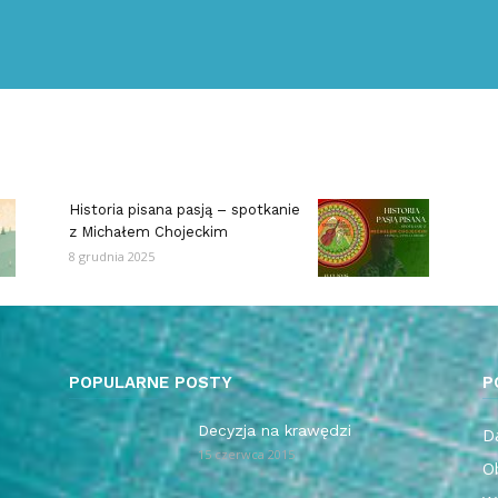
Historia pisana pasją – spotkanie
z Michałem Chojeckim
8 grudnia 2025
POPULARNE POSTY
P
Decyzja na krawędzi
Da
15 czerwca 2015
O