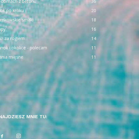
 domach z betonu
36
ok po kroku
20
emkowskie smaki
18
upy
16
uż za rogiem
14
nok i okolice - polecam
11
ania mięsne
11
NAJDZIESZ MNIE TU: