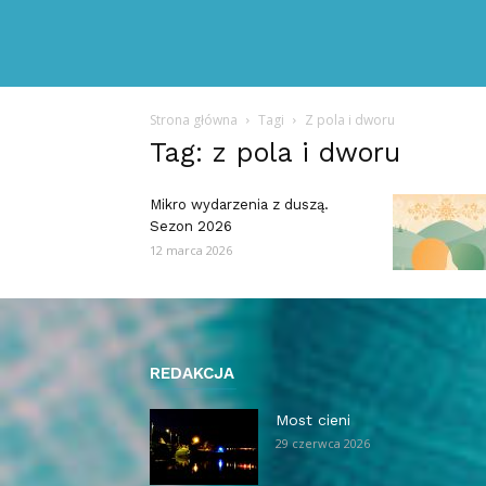
Strona główna
Tagi
Z pola i dworu
Tag: z pola i dworu
Mikro wydarzenia z duszą.
Sezon 2026
12 marca 2026
REDAKCJA
Most cieni
29 czerwca 2026