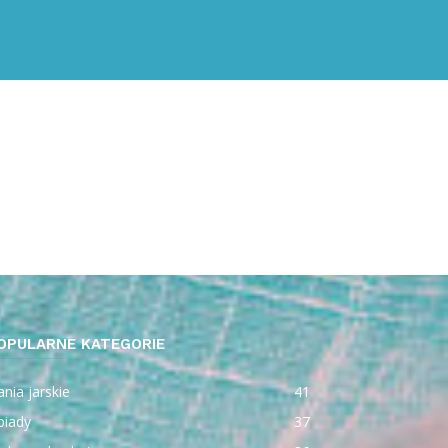
OPULARNE KATEGORIE
nia jarskie
41
biady
37