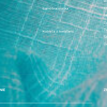
W
Kr
Samotna matka
21 marca 2014
Ł
Z
T
Kobieta z kwiatami
Sa
28 września 2014
D
NIE
Z