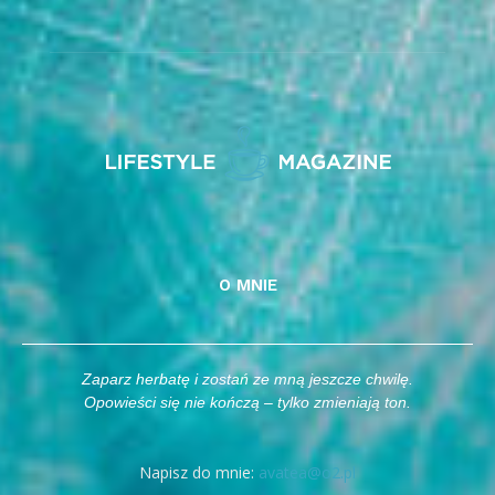
O MNIE
Zaparz herbatę i zostań ze mną jeszcze chwilę.
Opowieści się nie kończą – tylko zmieniają ton.
Napisz do mnie:
avatea@o2.pl