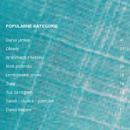
POPULARNE KATEGORIE
Dania jarskie
41
Obiady
37
W domach z betonu
36
Krok po kroku
20
Łemkowskie smaki
18
Zupy
16
Tuż za rogiem
14
Sanok i okolice - polecam
11
Dania mięsne
11