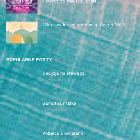
Powrót do miejsca, gdzie...
13 maja 2026
Mikro wydarzenia z duszą. Sezon 2026
12 marca 2026
POPULARNE POSTY
Decyzja na krawędzi
15 czerwca 2015
Samotna matka
21 marca 2014
Kobieta z kwiatami
28 września 2014