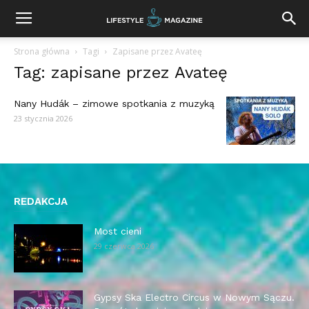
Strona główna
Tagi
Zapisane przez Avateę
Tag: zapisane przez Avateę
Nany Hudák – zimowe spotkania z muzyką
23 stycznia 2026
REDAKCJA
Most cieni
29 czerwca 2026
Gypsy Ska Electro Circus w Nowym Sączu.