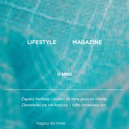
O MNIE
Zaparz herbatę i zostań ze mną jeszcze chwilę.
Opowieści się nie kończą – tylko zmieniają ton.
Napisz do mnie:
avatea@o2.pl