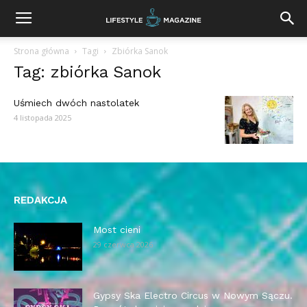
Strona główna
Tagi
Zbiórka Sanok
Tag: zbiórka Sanok
Uśmiech dwóch nastolatek
4 listopada 2025
REDAKCJA
Most cieni
29 czerwca 2026
Gypsy Ska Electro Circus w Nowym Sączu.