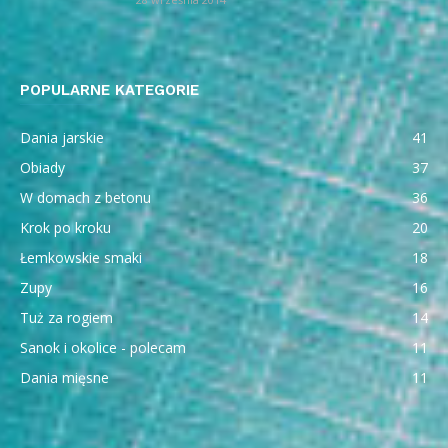
POPULARNE KATEGORIE
Dania jarskie
41
Obiady
37
W domach z betonu
36
Krok po kroku
20
Łemkowskie smaki
18
Zupy
16
Tuż za rogiem
14
Sanok i okolice - polecam
11
Dania mięsne
11