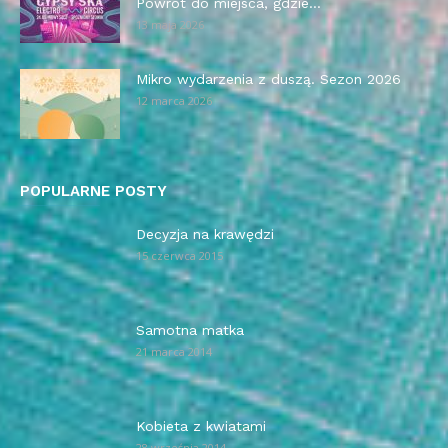
Powrót do miejsca, gdzie...
13 maja 2026
Mikro wydarzenia z duszą. Sezon 2026
12 marca 2026
POPULARNE POSTY
Decyzja na krawędzi
15 czerwca 2015
Samotna matka
21 marca 2014
Kobieta z kwiatami
28 września 2014