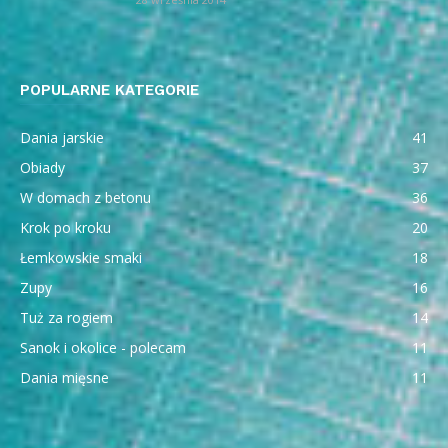
POPULARNE KATEGORIE
Dania jarskie
41
Obiady
37
W domach z betonu
36
Krok po kroku
20
Łemkowskie smaki
18
Zupy
16
Tuż za rogiem
14
Sanok i okolice - polecam
11
Dania mięsne
11