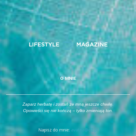
O MNIE
Zaparz herbatę i zostań ze mną jeszcze chwilę.
Opowieści się nie kończą – tylko zmieniają ton.
Napisz do mnie:
avatea@o2.pl