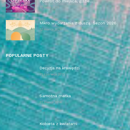
Powrót do miejsca, gdzie...
13 maja 2026
Mikro wydarzenia z duszą. Sezon 2026
12 marca 2026
POPULARNE POSTY
Decyzja na krawędzi
15 czerwca 2015
Samotna matka
21 marca 2014
Kobieta z kwiatami
28 września 2014