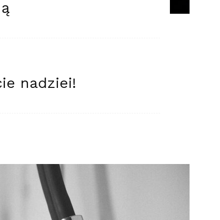
ną
cie nadziei!