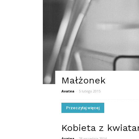
Małżonek
Avatea
-
5 lutego 2015
Przeczytaj więcej
Kobieta z kwiata
Avatea
-
28 września 2014