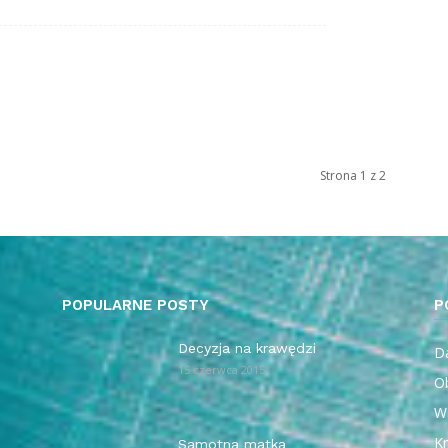
Strona 1 z 2
POPULARNE POSTY
P
Decyzja na krawędzi
Da
15 czerwca 2015
O
W
Kr
Samotna matka