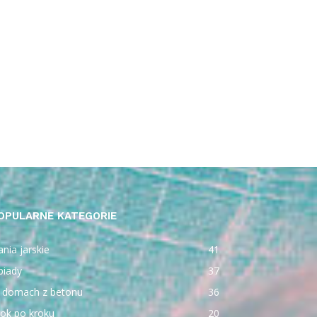
OPULARNE KATEGORIE
nia jarskie
41
biady
37
 domach z betonu
36
ok po kroku
20