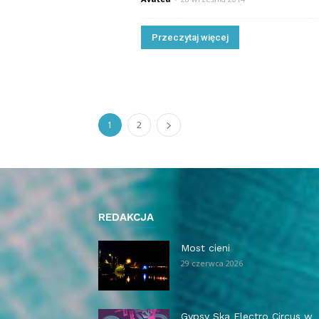
Przeczytaj więcej
1
2
REDAKCJA
Most cieni
29 czerwca 2026
Gypsy Ska Electro Circus w