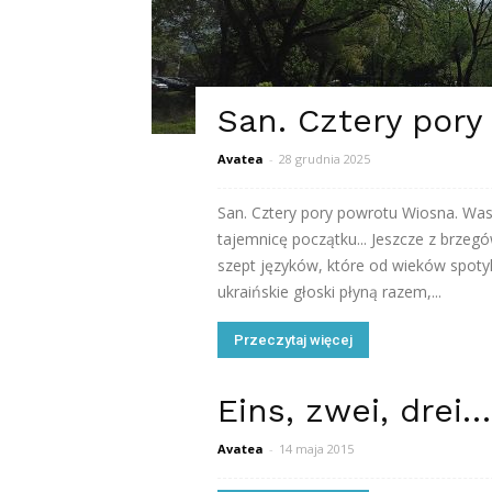
San. Cztery pory
Avatea
-
28 grudnia 2025
San. Cztery pory powrotu Wiosna. Was
tajemnicę początku... Jeszcze z brzegó
szept języków, które od wieków spotyk
ukraińskie głoski płyną razem,...
Przeczytaj więcej
Eins, zwei, drei…
Avatea
-
14 maja 2015