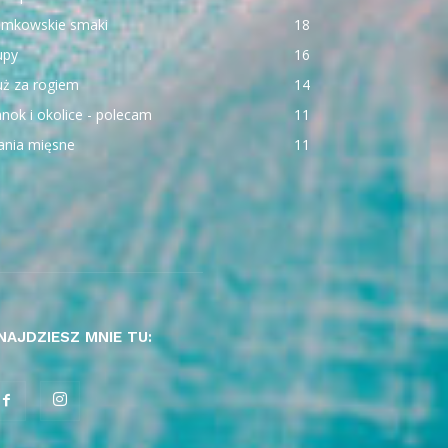
emkowskie smaki
18
upy
16
uż za rogiem
14
nok i okolice - polecam
11
ania mięsne
11
NAJDZIESZ MNIE TU: