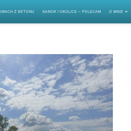
OMACH Z BETONU
SANOK I OKOLICE – POLECAM
O MNIE