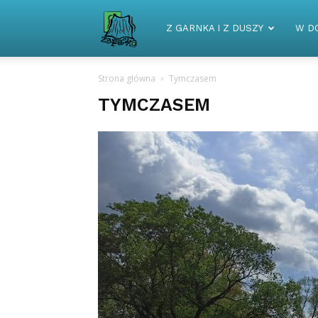
Zapaska
Z GARNKA I Z DUSZY
W D
Strona główna
Tymczasem
TYMCZASEM