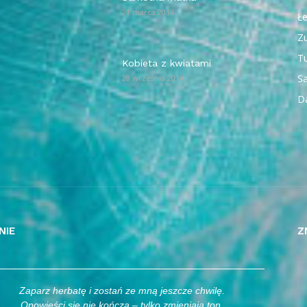
21 marca 2014
Ł
Z
T
Kobieta z kwiatami
Sa
28 września 2014
D
NIE
Z
Zaparz herbatę i zostań ze mną jeszcze chwilę.
Opowieści się nie kończą – tylko zmieniają ton.