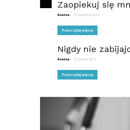
Zaopiekuj się m
Avatea
-
27 kwietnia 2015
Przeczytaj więcej
Nigdy nie zabijaj
Avatea
-
16 marca 2015
Przeczytaj więcej