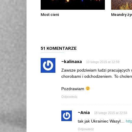
Most cieni
Meandry ży
51 KOMENTARZE
~kalinaxa
10 lutego 2015 at 12:59
Zawsze podziwiam ludzi pracujących w 
chorobami i odchodzeniem. To cholern
Pozdrawiam
Odpowiedz
~Ania
18 lutego 2015 at 22:54
tak jak Ukrainiec Wasyl…
htt
Odpowiedz