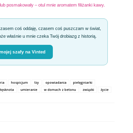
 lub posmakowały – otul mnie aromatem filiżanki kawy.
Czasem coś oddaję, czasem coś puszczam w świat,
że właśnie u mnie czeka Twój drobiazg z historią.
 mojej szafy na Vinted
ria
hospicjum
łzy
opowiadania
pielęgniarki
tęsknota
umieranie
w domach z betonu
związki
życie