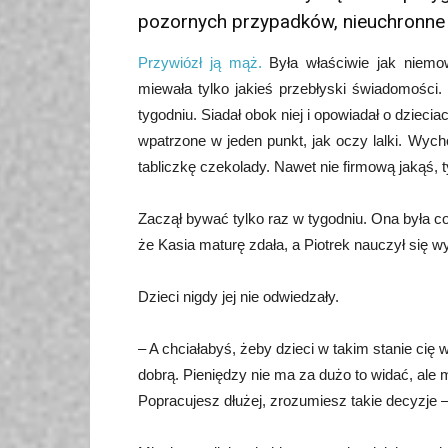
po­zor­nych przy­padków, nieu­chron­
Przywiózł ją mąż.
Była właściwie jak niemowl
miewała tylko jakieś przebłyski świadomości.
tygodniu. Siadał obok niej i opowiadał o dziec
wpatrzone w jeden punkt, jak oczy lalki. Wy
tabliczkę czekolady. Nawet nie firmową jakąś, 
Zaczął bywać tylko raz w tygodniu. Ona była co
że Kasia maturę zdała, a Piotrek nauczył się 
Dzieci nigdy jej nie odwiedzały.
– A chciałabyś, żeby dzieci w takim stanie cię 
dobrą. Pieniędzy nie ma za dużo to widać, ale m
Popracujesz dłużej, zrozumiesz takie decyzje –