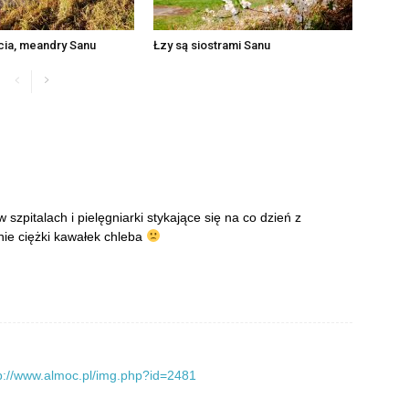
cia, meandry Sanu
Łzy są siostrami Sanu
szpitalach i pielęgniarki stykające się na co dzień z
ie ciężki kawałek chleba
p://www.almoc.pl/img.php?id=2481