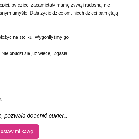
 lepiej, by dzieci zapamiętały mamę żywą i radosną, nie
snym umyśle. Dała życie dzieciom, niech dzieci pamiętają
ołożyć na stoliku. Wygoniłyśmy go.
 Nie obudzi się już więcej. Zgasła.
a.
ie, pozwala docenić cukier…
ostaw mi kawę