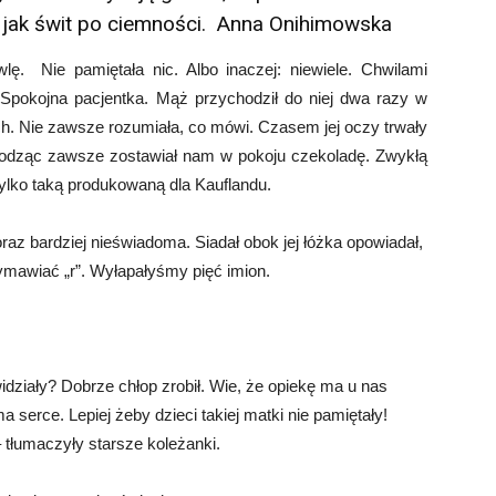
ne jak świt po ciem­ności. Anna Onihimowska
ę. Nie pamiętała nic. Albo inaczej: niewiele. Chwilami
 Spokojna pacjentka. Mąż przychodził do niej dwa razy w
iach. Nie zawsze rozumiała, co mówi. Czasem jej oczy trwały
chodząc zawsze zostawiał nam w pokoju czekoladę. Zwykłą
tylko taką produkowaną dla Kauflandu.
raz bardziej nieświadoma. Siadał obok jej łóżka opowiadał,
wymawiać „r”. Wyłapałyśmy pięć imion.
widziały? Dobrze chłop zrobił. Wie, że opiekę ma u nas
a serce. Lepiej żeby dzieci takiej matki nie pamiętały!
 tłumaczyły starsze koleżanki.