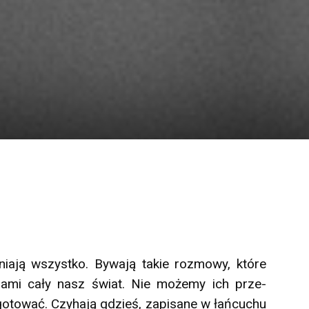
niają wszys­tko. By­wają ta­kie roz­mo­wy, które
gami cały nasz świat. Nie możemy ich prze­
oto­wać. Czy­hają gdzieś, za­pisa­ne w łańcuchu