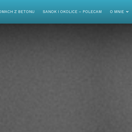
OMACH Z BETONU
SANOK I OKOLICE – POLECAM
O MNIE