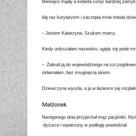
Miesiące mijały a kobieta coraz bardziej zamyk
Idę raz korytarzem i zaczepia mnie młoda dzi
– Jestem Katarzyna. Szukam mamy.
Kiedy usłyszałam nazwisko, ugięły się pode mn
– Zabrali ją do wojewódzkiego na szczegółowe b
skłamałam, bez mrugnięcia okiem.
Dziewczyna wyszła, a ja w łazience się rozpła
Małżonek
Następnego dnia przyjechał mąż pacjentki. Myś
dyżurce i wpatrzony w podłogę powiedział: