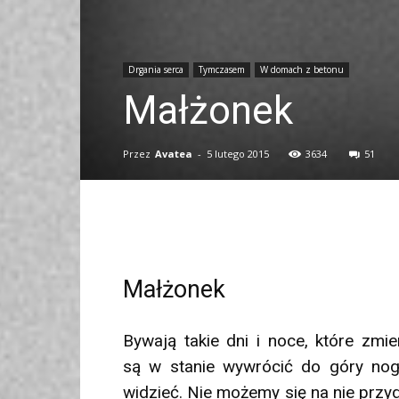
Drgania serca
Tymczasem
W domach z betonu
Małżonek
Przez
Avatea
-
5 lutego 2015
3634
51
Małżonek
By­wają ta­kie dni i no­ce, które zmie
są w sta­nie wywrócić do góry no­
widzieć. Nie możemy się na nie przy­g