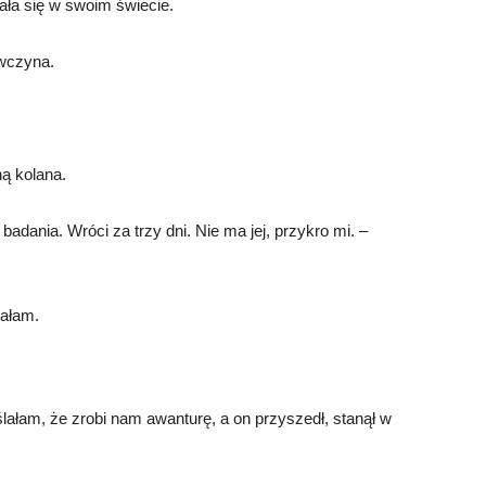
ała się w swoim świecie.
ewczyna.
ą kolana.
adania. Wróci za trzy dni. Nie ma jej, przykro mi. –
kałam.
lałam, że zrobi nam awanturę, a on przyszedł, stanął w