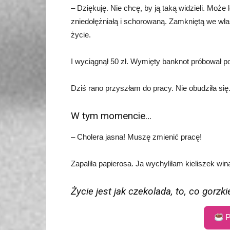
– Dziękuję. Nie chcę, by ją taką widzieli. Może
zniedołężniałą i schorowaną. Zamkniętą we wła
życie.
I wyciągnął 50 zł. Wymięty banknot próbował p
Dziś rano przyszłam do pracy. Nie obudziła się.
W tym momencie…
– Cholera jasna! Muszę zmienić pracę!
Zapaliła papierosa. Ja wychyliłam kieliszek win
Życie jest jak czekolada, to, co gorzk
P