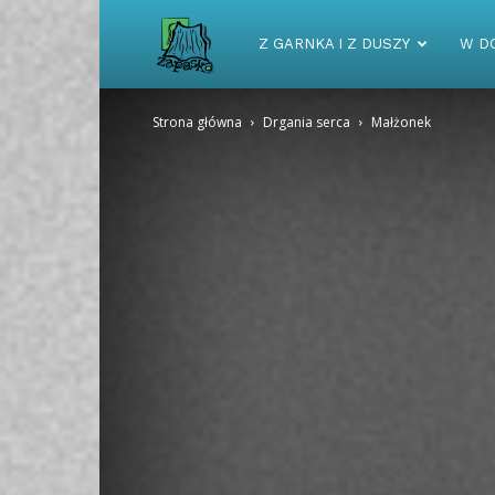
Zapaska
Z GARNKA I Z DUSZY
W D
Strona główna
Drgania serca
Małżonek