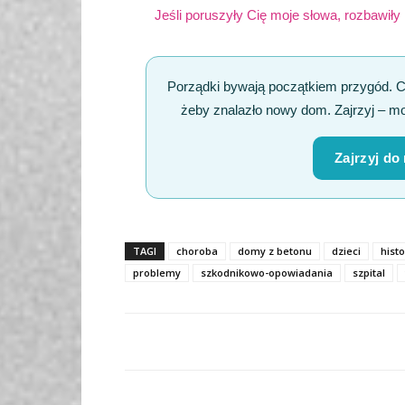
Jeśli poruszyły Cię moje słowa, rozbawiły
Porządki bywają początkiem przygód. 
żeby znalazło nowy dom. Zajrzyj – mo
Zajrzyj do
TAGI
choroba
domy z betonu
dzieci
histo
problemy
szkodnikowo-opowiadania
szpital