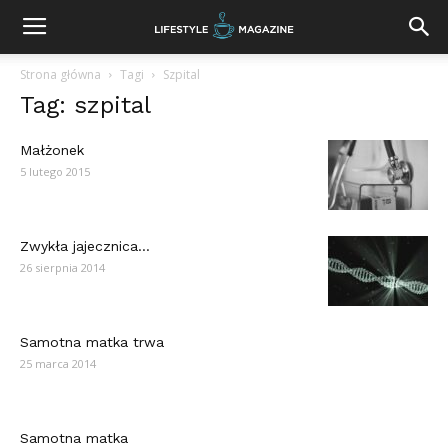
Strona główna
Tagi
Szpital
Tag: szpital
Małżonek
5 lutego 2015
Zwykła jajecznica…
26 sierpnia 2014
Samotna matka trwa
25 marca 2014
Samotna matka