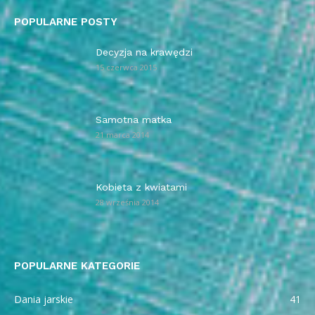
POPULARNE POSTY
Decyzja na krawędzi
15 czerwca 2015
Samotna matka
21 marca 2014
Kobieta z kwiatami
28 września 2014
POPULARNE KATEGORIE
Dania jarskie
41