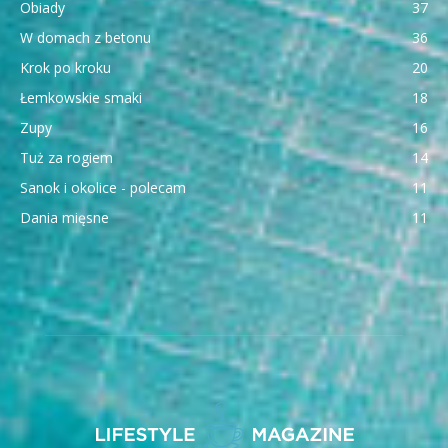
Obiady
37
W domach z betonu
36
Krok po kroku
20
Łemkowskie smaki
18
Zupy
16
Tuż za rogiem
14
Sanok i okolice - polecam
11
Dania mięsne
11