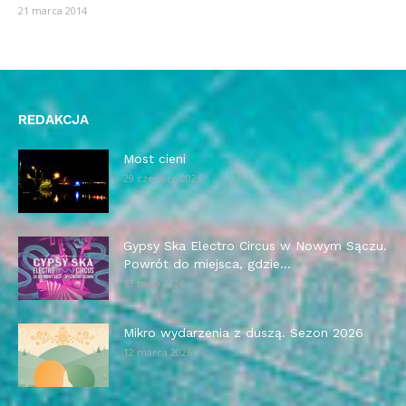
21 marca 2014
REDAKCJA
Most cieni
29 czerwca 2026
Gypsy Ska Electro Circus w Nowym Sączu.
Powrót do miejsca, gdzie...
13 maja 2026
Mikro wydarzenia z duszą. Sezon 2026
12 marca 2026