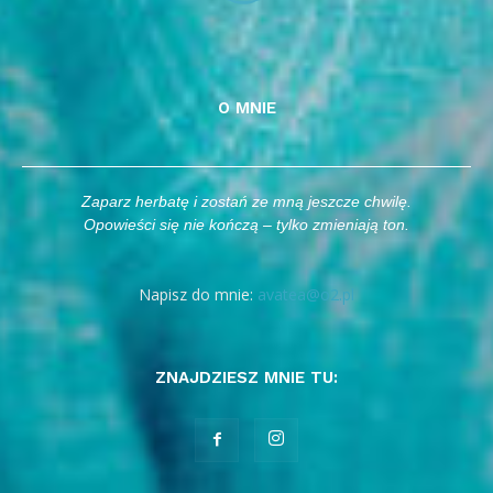
O MNIE
Zaparz herbatę i zostań ze mną jeszcze chwilę.
Opowieści się nie kończą – tylko zmieniają ton.
Napisz do mnie:
avatea@o2.pl
ZNAJDZIESZ MNIE TU: