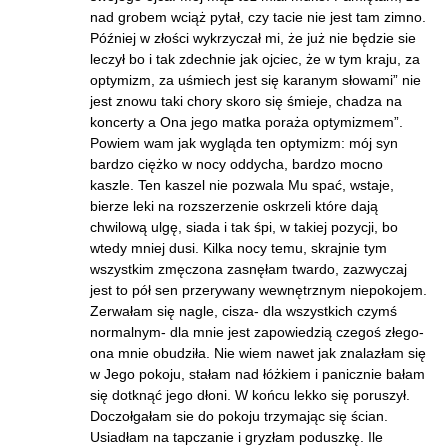
nad grobem wciąż pytał, czy tacie nie jest tam zimno.
Później w złości wykrzyczał mi, że już nie będzie sie
leczył bo i tak zdechnie jak ojciec, że w tym kraju, za
optymizm, za uśmiech jest się karanym słowami” nie
jest znowu taki chory skoro się śmieje, chadza na
koncerty a Ona jego matka poraża optymizmem”.
Powiem wam jak wygląda ten optymizm: mój syn
bardzo ciężko w nocy oddycha, bardzo mocno
kaszle. Ten kaszel nie pozwala Mu spać, wstaje,
bierze leki na rozszerzenie oskrzeli które dają
chwilową ulgę, siada i tak śpi, w takiej pozycji, bo
wtedy mniej dusi. Kilka nocy temu, skrajnie tym
wszystkim zmęczona zasnęłam twardo, zazwyczaj
jest to pół sen przerywany wewnętrznym niepokojem.
Zerwałam się nagle, cisza- dla wszystkich czymś
normalnym- dla mnie jest zapowiedzią czegoś złego-
ona mnie obudziła. Nie wiem nawet jak znalazłam się
w Jego pokoju, stałam nad łóżkiem i panicznie bałam
się dotknąć jego dłoni. W końcu lekko się poruszył.
Doczołgałam sie do pokoju trzymając się ścian.
Usiadłam na tapczanie i gryzłam poduszkę. Ile