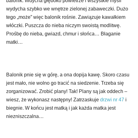
balonik. Wdycha głęboko powietrze i wszystkie myśli
wydycha szybko we wnętrze zielonej zabaweczki. Dużo
tego „może” więc balonik rośnie. Zawiązuje kawałkiem
włóczki. Puszcza do nieba niczym swoistą modlitwę.
Prośbę do nieba, gwiazd, chmur i słońca… Błaganie
matki…
Balonik pnie się w górę, a ona dopija kawę. Skoro czasu
jest mało, nie wolno go tracić na siedzenie. Trzeba się
zorganizować. Zrobić plany! Tak! Plany są jak oddech –
wiesz, że wykonasz następny! Zatrzaskuje
drzwi nr 47
i
biegnie. W końcu jest matką i jak każda matka jest
niezniszczalna…