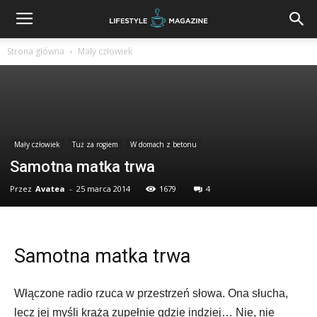
Strona główna
Mały człowiek
Mały człowiek
Tuż za rogiem
W domach z betonu
Samotna matka trwa
Przez
Avatea
-
25 marca 2014
1679
4
Samotna matka trwa
Włączone radio rzuca w przestrzeń słowa. Ona słucha,
lecz jej myśli krążą zupełnie gdzie indziej… Nie, nie