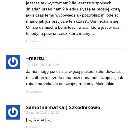
jeszcze tak wytrzymam? Ile jeszcze wspólnych
śniadań przed nami? Kiedy usłyszę te prośbę którą
jakiś czas temu wypowiedział- pozwolisz mi odejść
mamo jak już przyjdzie ten czas?.. Uśmiecham się i
On się uśmiecha bo miłość i wiara, która jest w nas,
to jedyna pewna rzecz którą mamy….
Odpowiedz
~martu
18 marca 2015 at 00:48
Ja nie mogę już dzisiaj więcej płakać, zafundowałaś
mi catharsis przede mną bezsenna noc. czuję się jak
robak narzekając na swoje problemy. Małe takie…
Odpowiedz
Samotna matka | Szkodnikowo
20 lutego 2018 at 22:23
[…] CD tu […]
Odpowiedz