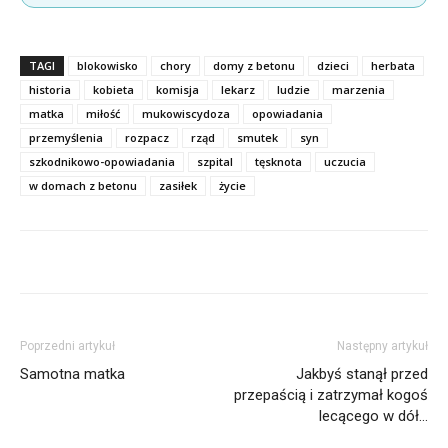
TAGI
blokowisko
chory
domy z betonu
dzieci
herbata
historia
kobieta
komisja
lekarz
ludzie
marzenia
matka
miłość
mukowiscydoza
opowiadania
przemyślenia
rozpacz
rząd
smutek
syn
szkodnikowo-opowiadania
szpital
tęsknota
uczucia
w domach z betonu
zasiłek
życie
Poprzedni artykuł
Następny artykuł
Samotna matka
Jakbyś stanął przed
przepaścią i zatrzymał kogoś
lecącego w dół…