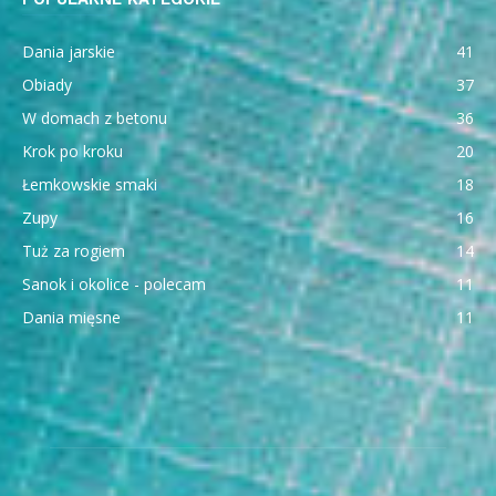
Dania jarskie
41
Obiady
37
W domach z betonu
36
Krok po kroku
20
Łemkowskie smaki
18
Zupy
16
Tuż za rogiem
14
Sanok i okolice - polecam
11
Dania mięsne
11