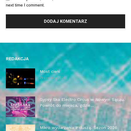
next time I comment.
REDAKCJA
Most cieni
29 czerwca 2026
Gypsy Ska Electro Circus w Nowym Sączu.
Powrót do miejsca, gdzie...
13 maja 2026
Mikro wydarzenia z duszą. Sezon 2026