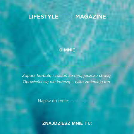
O MNIE
Zaparz herbatę i zostań ze mną jeszcze chwilę.
Opowieści się nie kończą – tylko zmieniają ton.
Napisz do mnie:
avatea@o2.pl
ZNAJDZIESZ MNIE TU: