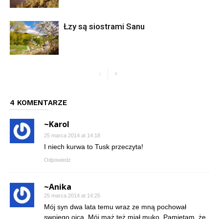
Łzy są siostrami Sanu
4 KOMENTARZE
~Karol
25 marca 2014 at 14:18
I niech kurwa to Tusk przeczyta!
Odpowiedz
~Anika
25 marca 2014 at 14:25
Mój syn dwa lata temu wraz ze mną pochował
swojego ojca. Mój mąż też miał muko. Pamiętam, że