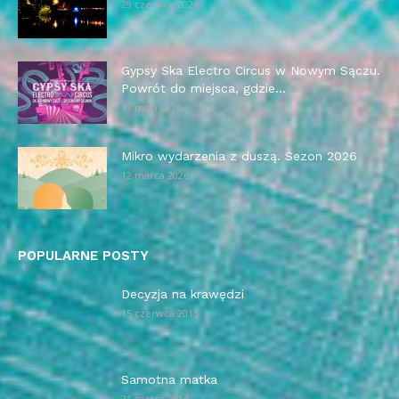
29 czerwca 2026
Gypsy Ska Electro Circus w Nowym Sączu.
Powrót do miejsca, gdzie...
13 maja 2026
Mikro wydarzenia z duszą. Sezon 2026
12 marca 2026
POPULARNE POSTY
Decyzja na krawędzi
15 czerwca 2015
Samotna matka
21 marca 2014