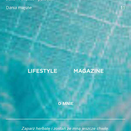
Dania mięsne
11
O MNIE
Zaparz herbatę i zostań ze mną jeszcze chwilę.