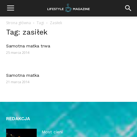
Strona główna
Tagi
Zasiłek
Tag: zasiłek
Samotna matka trwa
25 marca 2014
Samotna matka
21 marca 2014
REDAKCJA
Most cieni