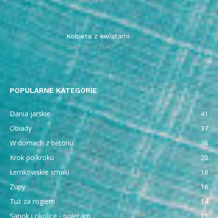
Kobieta z kwiatami
28 września 2014
POPULARNE KATEGORIE
Dania jarskie
41
Obiady
37
W domach z betonu
36
Krok po kroku
20
Łemkowskie smaki
18
Zupy
16
Tuż za rogiem
14
Sanok i okolice - polecam
11