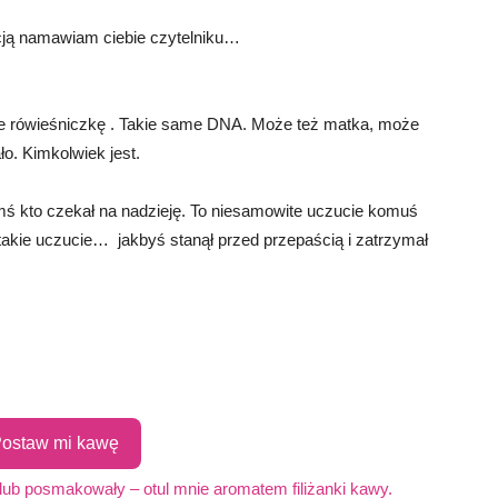
acją namawiam ciebie czytelniku…
ie rówieśniczkę . Takie same DNA. Może też matka, może
ło. Kimkolwiek jest.
imś kto czekał na nadzieję. To niesamowite uczucie komuś
 takie uczucie… jakbyś stanął przed przepaścią i zatrzymał
ostaw mi kawę
 lub posmakowały – otul mnie aromatem filiżanki kawy.