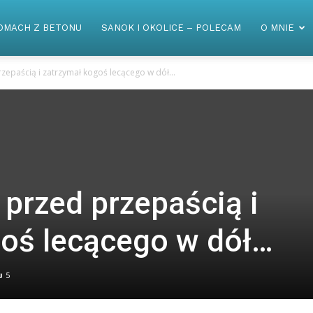
OMACH Z BETONU
SANOK I OKOLICE – POLECAM
O MNIE
rzepaścią i zatrzymał kogoś lecącego w dół…
 przed przepaścią i
goś lecącego w dół…
5