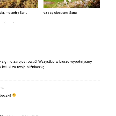
cia, meandry Sanu
Łzy są siostrami Sanu
się nie zarejestrować! Wszystkie w biurze wypełniłyśmy
kciuki za twoją bliźniaczkę!
:24
abeczki!