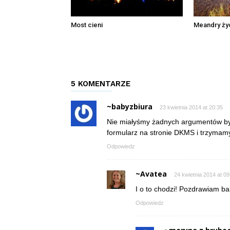
Most cieni
Meandry ży
5 KOMENTARZE
~babyzbiura
23 kwietnia 2014 at 20:35
Nie miałyśmy żadnych argumentów by 
formularz na stronie DKMS i trzymamy 
Odpowiedz
~Avatea
24 kwietnia 2014 at 09
I o to chodzi! Pozdrawiam b
Odpowiedz