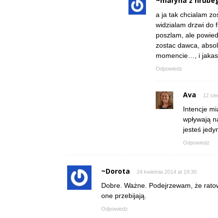
~maryna z hrube
a ja tak chcialam z
widzialam drzwi do f
poszlam, ale powied
zostac dawca, absol
momencie…, i jakas
Odpowiedz
Ava
12 sie
Intencje mi
wpływają n
jesteś jedy
Odpowiedz
~Dorota
24 kwietnia 2014 at 19:30
Dobre. Ważne. Podejrzewam, że ratowa
one przebijają.
Odpowiedz