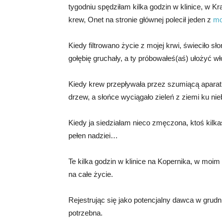
tygodniu spędziłam kilka godzin w klinice, w Kr
krew, Onet na stronie głównej polecił jeden z
mo
Kiedy filtrowano życie z mojej krwi, świeciło 
gołębię gruchały, a ty próbowałeś(aś) ułożyć w
Kiedy krew przepływała przez szumiącą aparatur
drzew, a słońce wyciągało zieleń z ziemi ku nieb
Kiedy ja siedziałam nieco zmęczona, ktoś kilka
pełen nadziei…
Te kilka godzin w klinice na Kopernika, w moim
na całe życie.
Rejestrując się jako potencjalny dawca w grudn
potrzebna.