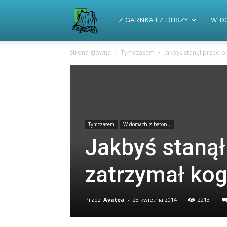
Zapaska
Z GARNKA I Z DUSZY
W D
Strona główna
Tymczasem
Jakbyś stanął przed p
Tymczasem
W domach z betonu
Jakbyś stanął
zatrzymał ko
Przez
Avatea
-
23 kwietnia 2014
2213