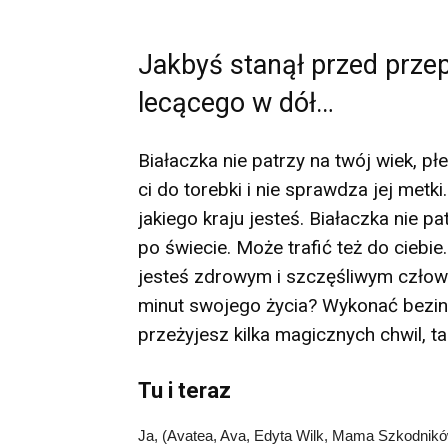
Jakbyś stanął przed przep
lecącego w dół…
Białaczka nie patrzy na twój wiek, pł
ci do torebki i nie sprawdza jej metk
jakiego kraju jesteś. Białaczka nie p
po świecie. Może trafić też do ciebie
jesteś zdrowym i szczęśliwym człow
minut swojego życia? Wykonać bezi
przeżyjesz kilka magicznych chwil, tak
Tu i teraz
Ja, (Avatea, Ava, Edyta Wilk, Mama Szkodników)