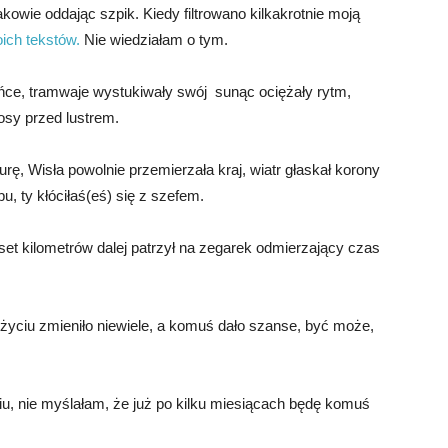
akowie oddając szpik. Kiedy filtrowano kilkakrotnie moją
ich tekstów.
Nie wiedziałam o tym.
słońce, tramwaje wystukiwały swój sunąc ociężały rytm,
łosy przed lustrem.
ę, Wisła powolnie przemierzała kraj, wiatr głaskał korony
u, ty kłóciłaś(eś) się z szefem.
set kilometrów dalej patrzył na zegarek odmierzający czas
 życiu zmieniło niewiele, a komuś dało szanse, być może,
iu, nie myślałam, że już po kilku miesiącach będę komuś