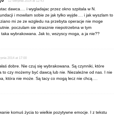
go
12 sierpnia 2014 at 12:43
ostac dawca…. i wygladajac przez okno szpitala w N.
undacji i mowilam sobie ze jak tylko wyjde…. i jak wyszlam to
ziano mi ze ze wzgledu na przebyta operacje nie moge
utnie. poczulam sie strasznie niepotrzebna w tym
 taka wybrakowana. Jak to, wszyscy moga, a ja nie??
rpnia 2014 at 17:00
ałaś dobre. Nie czuj się wybrakowana. Są czynniki, które
a to czy możemy być dawcą lub nie. Niezależne od nas. I nie
na, która nie może. Są tacy co mogą lecz nie chcą….
nie komuś życia to wielkie pozytywne emocje. I z tekstu