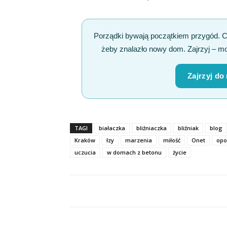
Porządki bywają początkiem przygód. 
żeby znalazło nowy dom. Zajrzyj – mo
Zajrzyj do
TAGI
białaczka
bliźniaczka
bliźniak
blog
Kraków
łzy
marzenia
miłość
Onet
opo
uczucia
w domach z betonu
życie