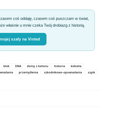
Czasem coś oddaję, czasem coś puszczam w świat,
że właśnie u mnie czeka Twój drobiazg z historią.
 mojej szafy na Vinted
blok
DNA
domy z betonu
historia
kobieta
wiadania
przemyślenia
szkodnikowo-opowiadania
szpik