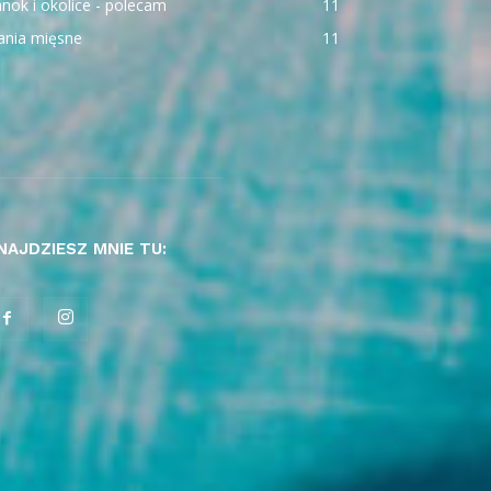
nok i okolice - polecam
11
ania mięsne
11
NAJDZIESZ MNIE TU: