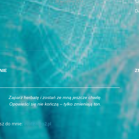
Sa
28 września 2014
D
NIE
Z
Zaparz herbatę i zostań ze mną jeszcze chwilę.
Opowieści się nie kończą – tylko zmieniają ton.
sz do mnie:
avatea@o2.pl