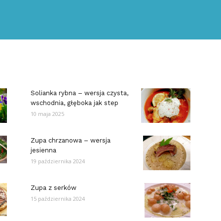
Solianka rybna – wersja czysta,
wschodnia, głęboka jak step
10 maja 2025
Zupa chrzanowa – wersja
jesienna
19 października 2024
Zupa z serków
15 października 2024