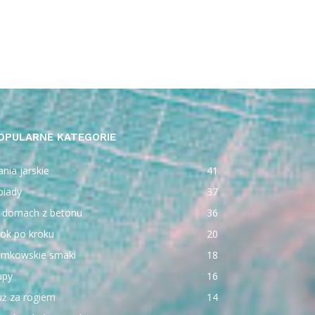
OPULARNE KATEGORIE
nia jarskie
41
biady
37
 domach z betonu
36
ok po kroku
20
emkowskie smaki
18
upy
16
uż za rogiem
14