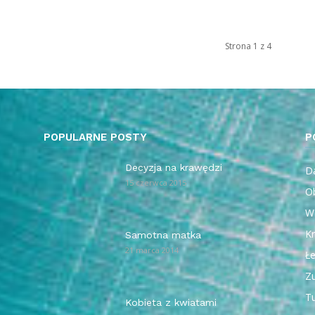
Strona 1 z 4
POPULARNE POSTY
P
Decyzja na krawędzi
Da
15 czerwca 2015
O
W
Kr
Samotna matka
21 marca 2014
Ł
Z
T
Kobieta z kwiatami