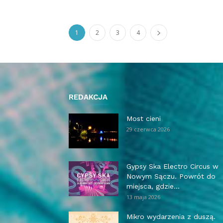
1
2
3
4
REDAKCJA
Most cieni
29 czerwca 2026
Gypsy Ska Electro Circus w
Nowym Sączu. Powrót do
miejsca, gdzie...
13 maja 2026
Mikro wydarzenia z duszą.