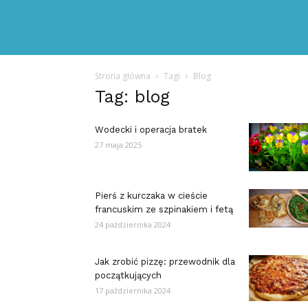
Strona główna
Tagi
Blog
Tag: blog
Wodecki i operacja bratek
27 maja 2025
Pierś z kurczaka w cieście
francuskim ze szpinakiem i fetą
24 października 2024
Jak zrobić pizzę: przewodnik dla
początkujących
17 października 2024