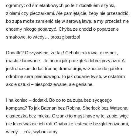
ogromny: od śmietankowych po te z dodatkiem szynki,
ziołami czy pieczarkami. Ale pamiętajcie, żeby nie przesadzić,
bo zupa może zamienić się w serową lawę, a my przecież nie
chcemy nikogo poparzyć. Chyba że chodzi o poparzenie
smakowe, to wtedy… proszę bardzo!
Dodatki? Oczywiście, że tak! Cebula cukrowa, czosnek,
masło klarowane – to brzmi jak początek dobrej przyjaźni. A
jeśli chcecie dodać trochę dramaturgii, wrzućcie do garnka
odrobinę sera pleśniowego. To jak dodanie twistu w ostatnim
akcie sztuki – niespodziewane, ale genialne.
I na koniec – dodatki. Bo co to za zupa bez sycącego
kompana? To jak Batman bez Robina, Sherlock bez Watsona,
ciasteczka bez mleka. Grzanki to must-have w tej zupie, więc
nie lekceważcie ich roli. Chyba że jesteście bezglutenowcami,
wtedy… cóż, wybaczamy.