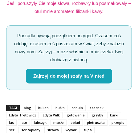
Jeśli poruszyły Cię moje słowa, rozbawiły lub posmakowały –
otul mnie aromatem filiżanki kawy.
Porządki bywają początkiem przygód. Czasem coś
oddaję, czasem coś puszczam w świat, żeby znalazło
nowy dom. Zajrzyj – może właśnie u mnie czeka Twój
drobiazg z historią.
Zajrzyj do mojej szafy na Vinted
TAGI
blog
bulion
bułka
cebula
czosnek
Edyta Tretowicz
Edyta Wilk
gotowanie
grzyby
kurki
las
lato
lubczyk
masło
obiad
pietruszka
przepis
ser
ser topiony
strawa
wywar
zupa