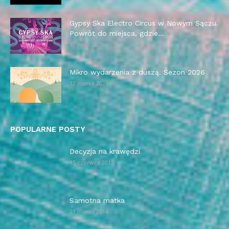
Gypsy Ska Electro Circus w Nowym Sączu.
Powrót do miejsca, gdzie...
13 maja 2026
Mikro wydarzenia z duszą. Sezon 2026
12 marca 2026
POPULARNE POSTY
Decyzja na krawędzi
15 czerwca 2015
Samotna matka
21 marca 2014