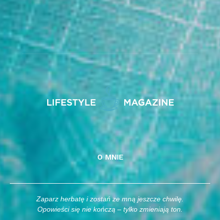
O MNIE
Zaparz herbatę i zostań ze mną jeszcze chwilę.
Opowieści się nie kończą – tylko zmieniają ton.