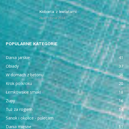
Kobieta z kwiatami
28 września 2014
POPULARNE KATEGORIE
Dania jarskie
41
Obiady
37
W domach z betonu
36
Krok po kroku
20
Łemkowskie smaki
18
Zupy
16
Tuż za rogiem
14
Sanok i okolice - polecam
11
Dania mięsne
11