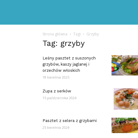
Strona główna
Tagi
Grzyby
Tag: grzyby
Leśny pasztet z suszonych
grzybów, kaszy jaglanej i
orzechów włoskich
18 kwietnia 2025
Zupa z serków
15 października 2024
Pasztet z selera z grzybami
25 kwietnia 2024