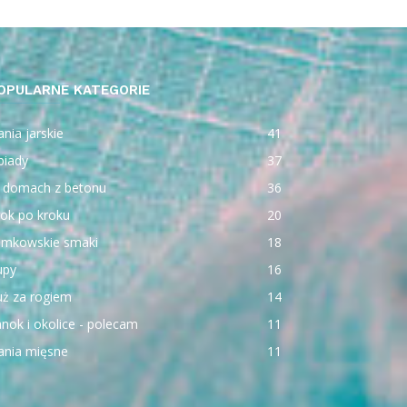
OPULARNE KATEGORIE
nia jarskie
41
biady
37
 domach z betonu
36
ok po kroku
20
emkowskie smaki
18
upy
16
uż za rogiem
14
nok i okolice - polecam
11
ania mięsne
11