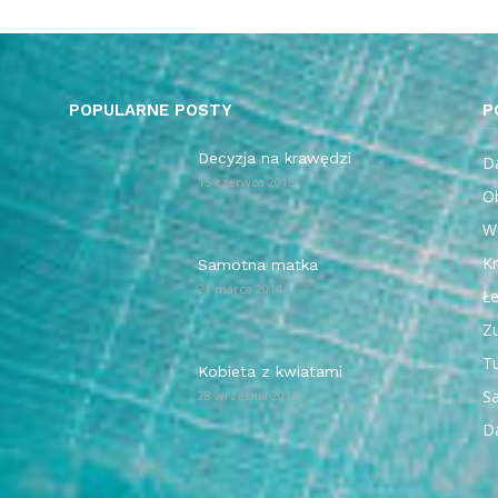
POPULARNE POSTY
P
Decyzja na krawędzi
Da
15 czerwca 2015
O
W
Kr
Samotna matka
21 marca 2014
Ł
Z
T
Kobieta z kwiatami
Sa
28 września 2014
D