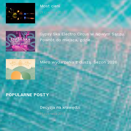
Most cieni
29 czerwca 2026
Gypsy Ska Electro Circus w Nowym Sączu.
Powrót do miejsca, gdzie...
13 maja 2026
Mikro wydarzenia z duszą. Sezon 2026
12 marca 2026
POPULARNE POSTY
Decyzja na krawędzi
15 czerwca 2015