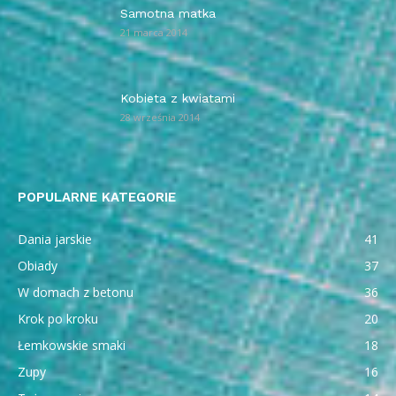
Samotna matka
21 marca 2014
Kobieta z kwiatami
28 września 2014
POPULARNE KATEGORIE
Dania jarskie
41
Obiady
37
W domach z betonu
36
Krok po kroku
20
Łemkowskie smaki
18
Zupy
16