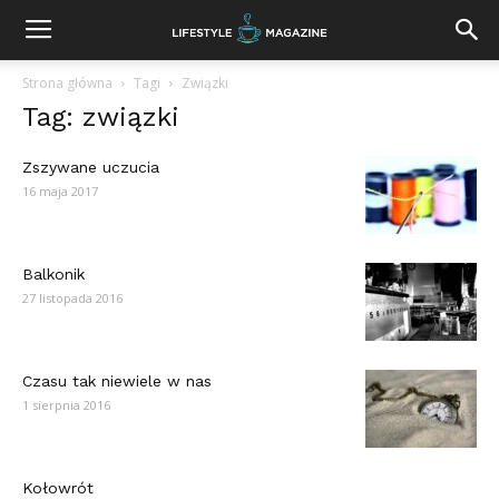
Strona główna
Tagi
Związki
Tag: związki
Zszywane uczucia
16 maja 2017
Balkonik
27 listopada 2016
Czasu tak niewiele w nas
1 sierpnia 2016
Kołowrót