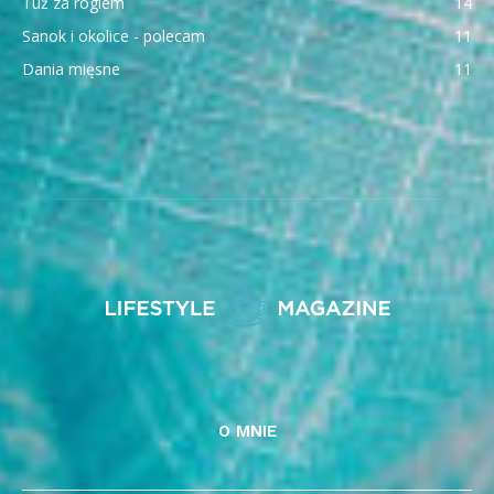
Tuż za rogiem
14
Sanok i okolice - polecam
11
Dania mięsne
11
O MNIE