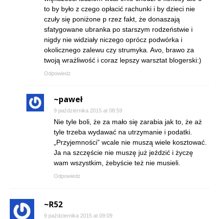
to by było z czego opłacić rachunki i by dzieci nie
czuły się poniżone p rzez fakt, że donaszają
sfatygowane ubranka po starszym rodzeństwie i
nigdy nie widziały niczego oprócz podwórka i
okolicznego zalewu czy strumyka. Avo, brawo za
twoją wrażliwość i coraz lepszy warsztat blogerski:)
Odpowiedz
~paweł
9 października 2015 at 08:59
Nie tyle boli, że za mało się zarabia jak to, że aż
tyle trzeba wydawać na utrzymanie i podatki.
„Przyjemności” wcale nie muszą wiele kosztować.
Ja na szczęście nie muszę już jeździć i życzę
wam wszystkim, żebyście też nie musieli.
Odpowiedz
~R52
9 października 2015 at 09:09