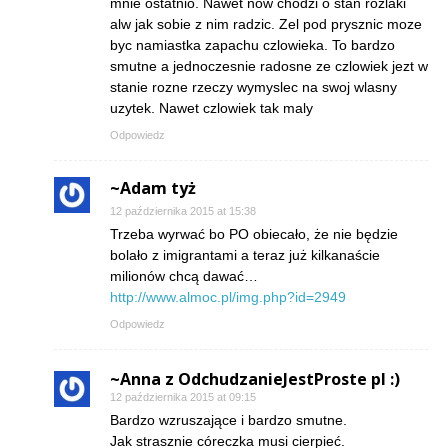
mnie ostatnio. Nawet now chodzi o stan rozlaki
alw jak sobie z nim radzic. Zel pod prysznic moze
byc namiastka zapachu czlowieka. To bardzo
smutne a jednoczesnie radosne ze czlowiek jezt w
stanie rozne rzeczy wymyslec na swoj wlasny
uzytek. Nawet czlowiek tak maly
Odpowiedz
~Adam tyż
12 października 2015 at 15:38
Trzeba wyrwać bo PO obiecało, że nie będzie
bolało z imigrantami a teraz już kilkanaście
milionów chcą dawać…
http://www.almoc.pl/img.php?id=2949
Odpowiedz
~Anna z OdchudzanieJestProste pl :)
12 października 2015 at 09:15
Bardzo wzruszające i bardzo smutne.
Jak strasznie córeczka musi cierpieć.