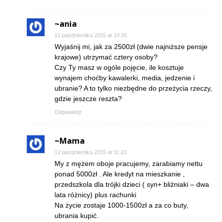
~ania
12 października 2015 at 10:25
Wyjaśnij mi, jak za 2500zł (dwie najniższe pensje
krajowe) utrzymać cztery osoby?
Czy Ty masz w ogóle pojęcie, ile kosztuje
wynajem choćby kawalerki, media, jedzenie i
ubranie? A to tylko niezbędne do przeżycia rzeczy,
gdzie jeszcze reszta?
Odpowiedz
~Mama
12 października 2015 at 11:23
My z mężem oboje pracujemy, zarabiamy nettu
ponad 5000zł . Ale kredyt na mieszkanie ,
przedszkola dla trójki dzieci ( syn+ bliźniaki – dwa
lata różnicy) plus rachunki
Na życie zostaje 1000-1500zł a za co buty,
ubrania kupić.