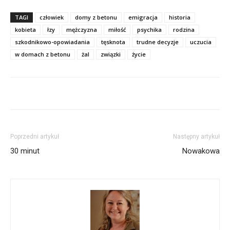
TAGI
człowiek
domy z betonu
emigracja
historia
kobieta
łzy
mężczyzna
miłość
psychika
rodzina
szkodnikowo-opowiadania
tęsknota
trudne decyzje
uczucia
w domach z betonu
żal
związki
życie
Poprzedni artykuł
Następny artykuł
30 minut
Nowakowa