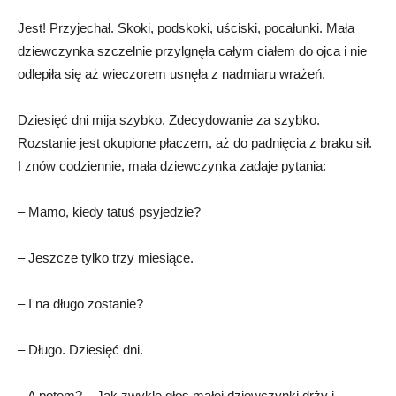
Jest! Przyjechał. Skoki, podskoki, uściski, pocałunki. Mała
dziewczynka szczelnie przylgnęła całym ciałem do ojca i nie
odlepiła się aż wieczorem usnęła z nadmiaru wrażeń.
Dziesięć dni mija szybko. Zdecydowanie za szybko.
Rozstanie jest okupione płaczem, aż do padnięcia z braku sił.
I znów codziennie, mała dziewczynka zadaje pytania:
– Mamo, kiedy tatuś psyjedzie?
– Jeszcze tylko trzy miesiące.
– I na długo zostanie?
– Długo. Dziesięć dni.
– A potem? – Jak zwykle głos małej dziewczynki drży i