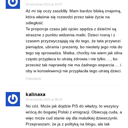
29 września 2015 at 23:07
Aż mi się oczy zaszkliły. Mam bardzo bliską znajomą,
która właśnie się rozwodzi przez takie źycie na
odległość.
Te proporcje czasu jaki ojciec spędza z dziećmi są
straszne z punktu widzenia matki. Dzieci rosną i z
czasem przyzwyczajają się do tego, że tata przywozi
pieniądze, ubrania i prezenty, bo niestety jego rola do
tego się sprowadza. Matka, choćby nie wiem jak silna
często przypłaca to utratą zdrowia i nie tylko…., bo
przecież tak naprawdę nie ma źadnego wsparcia…. i
oby w konsekwencji nie przypłaciła tego utratą dzieci.
Odpowiedz
kalinaxa
30 września 2015 at 08:32
No cóż. Może jak dojdzie PiS do władzy, to wszyscy
wrócą do bogatej Polski z emigracji. Obiecują cuda, a
więc może cud stanie się dla malutkiej dziewczynki.
Przepraszam, że ja z polityką na blogu, ale tak