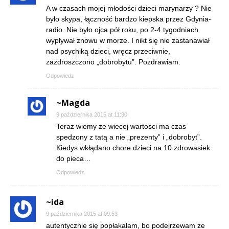
A w czasach mojej młodości dzieci marynarzy ? Nie
było skypa, łączność bardzo kiepska przez Gdynia-
radio. Nie było ojca pół roku, po 2-4 tygodniach
wypływał znowu w morze. I nikt się nie zastanawiał
nad psychiką dzieci, wręcz przeciwnie,
zazdroszczono „dobrobytu”. Pozdrawiam.
Odpowiedz
~Magda
9 października 2015 at 11:30
Teraz wiemy ze wiecej wartosci ma czas
spedzony z tatą a nie „prezenty” i „dobrobyt”.
Kiedys wkłądano chore dzieci na 10 zdrowasiek
do pieca…
Odpowiedz
~ida
9 października 2015 at 09:53
autentycznie się popłakałam, bo podejrzewam że