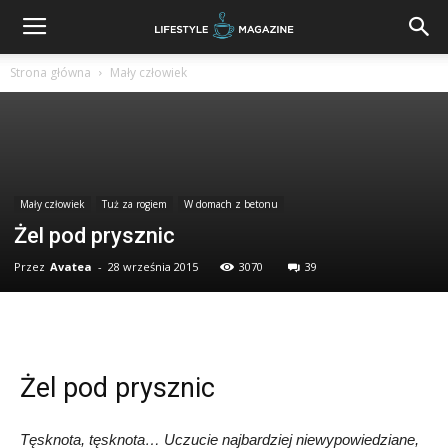
Strona główna
Mały człowiek
Mały człowiek
Tuż za rogiem
W domach z betonu
Żel pod prysznic
Przez
Avatea
-
28 września 2015
3070
39
Żel pod prysznic
Tęskno­ta, tęskno­ta… Uczu­cie naj­bar­dziej niewy­powie­dziane,