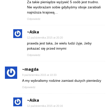
Za takie pieniądze wyżywić 5 osób jest trudno.
Nie wyobrażam sobie gdybyśmy oboje zarabiali
najniższa krajową…
Odpowiedz
~Aśka
12 października 2015 at 20:20
prawda jest taka, że wielu ludzi żyje, żeby
pokazać się przed innymi
Odpowiedz
~magda
9 października 2015 at 10:33
A my wybralismy rodzine zamiast duzych pieniedzy
Odpowiedz
~Aśka
12 października 2015 at 20:16