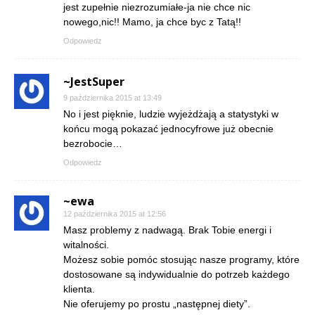
jest zupełnie niezrozumiałe-ja nie chce nic
nowego,nic!! Mamo, ja chce byc z Tatą!!
Odpowiedz
~JestSuper
9 października 2015 at 13:49
No i jest pięknie, ludzie wyjeżdżają a statystyki w
końcu mogą pokazać jednocyfrowe już obecnie
bezrobocie…
Odpowiedz
~ewa
12 października 2015 at 12:56
Masz problemy z nadwagą. Brak Tobie energi i
witalności.
Możesz sobie pomóc stosując nasze programy, które
dostosowane są indywidualnie do potrzeb każdego
klienta.
Nie oferujemy po prostu „następnej diety”.