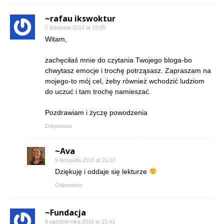
~rafau ikswoktur
7 listopada 2015 at 19:05
Witam,
zachęciłaś mnie do czytania Twojego bloga-bo
chwytasz emocje i trochę potrząsasz. Zapraszam na
mojego-to mój cel, żeby również wchodzić ludziom
do uczuć i tam trochę namieszać.
Pozdrawiam i życzę powodzenia
Odpowiedz
~Ava
9 listopada 2015 at 21:07
Dziękuję i oddaje się lekturze
Odpowiedz
~Fundacja
6 października 2016 at 15:41