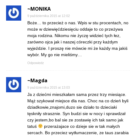
~MONIKA
9 października 2015 at 12:02
Boże… to przecież o nas. Wpis w stu procentach, no
może w dziewięćdziesięciu oddaje to co przeżywa
moja rodzina. Nikomu nie życzę widzieć tych łez,
zarówno ojca jak i naszej córeczki przy każdym
wyjeździe. I proszę nie mówcie mi że każdy ma jakiś
wybór. My go nie mieliśmy…
Odpowiedz
~Magda
9 października 2015 at 13:03
Ja z dziećmi mieszkałam sama przez trzy miesiące.
Mąż szykował miejsce dla nas. Choc na co dzień byli
dziadkowie,znajomi,duzo sie działo to dzieciaki
tęskniły strasznie. Syn budzi sie w nocy i sprawdzał
czy jestem,bo bal sie ze zostawię ich tak samo jak
tatuś
przerażajace co dzieje sie w tak małych
sercach. Bo przeciez wytłumaczenie, ze taus zarabia