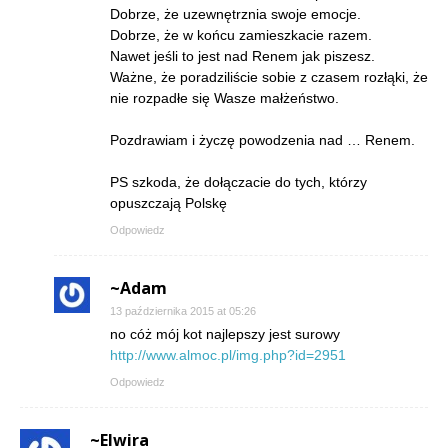
Dobrze, że uzewnętrznia swoje emocje.
Dobrze, że w końcu zamieszkacie razem.
Nawet jeśli to jest nad Renem jak piszesz.
Ważne, że poradziliście sobie z czasem rozłąki, że
nie rozpadłe się Wasze małżeństwo.
Pozdrawiam i życzę powodzenia nad … Renem.
PS szkoda, że dołączacie do tych, którzy
opuszczają Polskę
Odpowiedz
~Adam
13 października 2015 at 05:26
no cóż mój kot najlepszy jest surowy
http://www.almoc.pl/img.php?id=2951
Odpowiedz
~Elwira