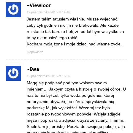
~Viewioor
12 października 2015 at 14:46
Jestem takim tatusiem właśnie. Musze wyjechać,
żeby żyli godnie i nic im nie brakowało. Ale każde
rozstanie tak bardzo boli, że oddał bym wszystko za
to by nie musieć tego robić.
Kocham moją żone i moje dzieci nad własne życie.
Odpowiedz
~Ewa
12 października 2015 at 15:36
Mogę się podpisać pod tym wpisem swoim
imieniem… Jakbym czytała historię o swojej córce. U
nas to nie był żel, tylko woda po goleniu, której
notorycznie ubywało, bo córcia spryskiwała nią
poduszkę M, jak wyjeżdżał. Wczoraj też było
rozstanie po tygodniowym pobycie. Wzięła zdjęcie
męża i poprosiła o zdjęcia krzyża ze ściany. Hmmm.
Spełniłam jej prośbę. Poszła do swojego pokoju, a ja
przez uchylone drzwi słuchałam jej modlitwy: –