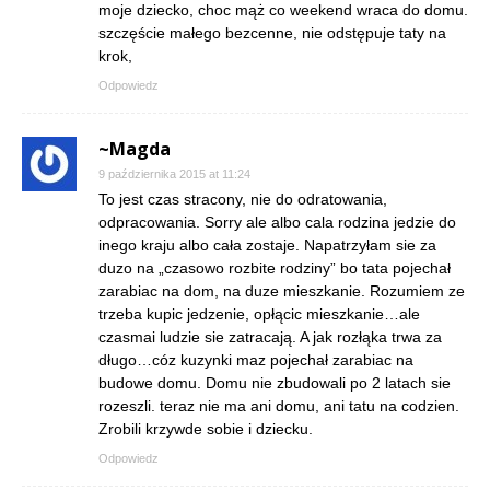
moje dziecko, choc mąż co weekend wraca do domu.
szczęście małego bezcenne, nie odstępuje taty na
krok,
Odpowiedz
~Magda
9 października 2015 at 11:24
To jest czas stracony, nie do odratowania,
odpracowania. Sorry ale albo cala rodzina jedzie do
inego kraju albo cała zostaje. Napatrzyłam sie za
duzo na „czasowo rozbite rodziny” bo tata pojechał
zarabiac na dom, na duze mieszkanie. Rozumiem ze
trzeba kupic jedzenie, opłącic mieszkanie…ale
czasmai ludzie sie zatracają. A jak rozłąka trwa za
długo…cóz kuzynki maz pojechał zarabiac na
budowe domu. Domu nie zbudowali po 2 latach sie
rozeszli. teraz nie ma ani domu, ani tatu na codzien.
Zrobili krzywde sobie i dziecku.
Odpowiedz