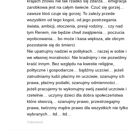
krajach znowu nie tak rzadko się zdarza… emigracja
zarobkowa jest na całym świecie. Czuć się gorzej…
zawsze ktoś czuje się gorzej. To zależy przede
wszystkim od tego kogoś, od jego postrzegania
świata, ambicji, otoczenia, presji rodziny… czy nad
tym Renem, nie będzie chwil zwątpienia… poczucia
wyobcowania… bo może i kasa większa, ale obcym
pozostanie się do śmierci.
Nie upatrujmy nadziei w politykach… raczej w sobie i
we własnej moralności. Nie kradnijmy i nie pozwólmy
kraść innym. Bez względu na kwestie religijne,
polityczne i gospodarcze… bądźmy uczciwi… jeżeli
zatrudniamy ludzi płaćmy im uczciwie, szanujmy ich
prawa, płaćmy podatki, szanujmy odmienności…
jeżeli pracujemy to wykonujmy swój zawód uczciwie i
rzetelnie… uczymy dzieci dla dobra społeczeństwa
które stworzą… szanujmy prawo, przestrzegajmy
prawa, twórzmy mądre prawo dla wszystkich nie tylko
wybranych… itd… itd…
Odpowiedz