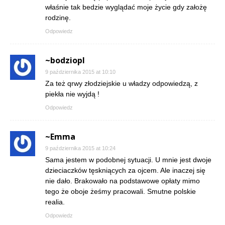
właśnie tak bedzie wyglądać moje życie gdy założę
rodzinę.
Odpowiedz
~bodziopl
9 października 2015 at 10:10
Za też qrwy złodziejskie u władzy odpowiedzą, z
piekła nie wyjdą !
Odpowiedz
~Emma
9 października 2015 at 10:24
Sama jestem w podobnej sytuacji. U mnie jest dwoje
dzieciaczków tęskniących za ojcem. Ale inaczej się
nie dało. Brakowało na podstawowe opłaty mimo
tego że oboje żeśmy pracowali. Smutne polskie
realia.
Odpowiedz