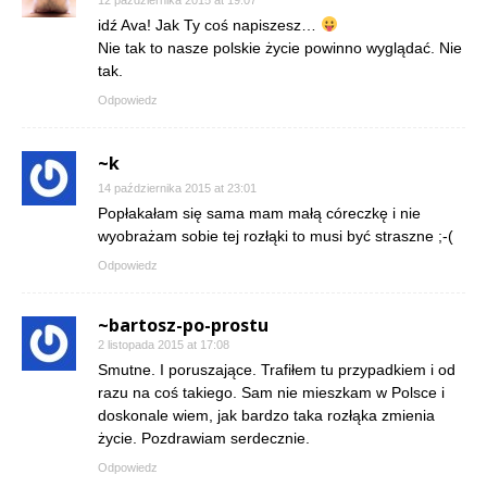
12 października 2015 at 19:07
idź Ava! Jak Ty coś napiszesz…
Nie tak to nasze polskie życie powinno wyglądać. Nie
tak.
Odpowiedz
~k
14 października 2015 at 23:01
Popłakałam się sama mam małą córeczkę i nie
wyobrażam sobie tej rozłąki to musi być straszne ;-(
Odpowiedz
~bartosz-po-prostu
2 listopada 2015 at 17:08
Smutne. I poruszające. Trafiłem tu przypadkiem i od
razu na coś takiego. Sam nie mieszkam w Polsce i
doskonale wiem, jak bardzo taka rozłąka zmienia
życie. Pozdrawiam serdecznie.
Odpowiedz