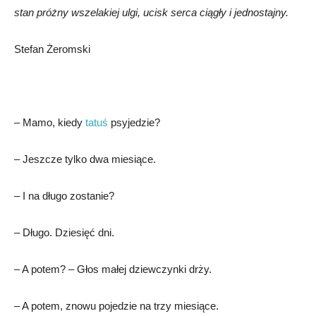
stan próżny wszelakiej ul­gi, ucisk ser­ca ciągły i jednostaj­ny.
Stefan Żeromski
– Mamo, kiedy
tatuś
psyjedzie?
– Jeszcze tylko dwa miesiące.
– I na długo zostanie?
– Długo. Dziesięć dni.
– A potem? – Głos małej dziewczynki drży.
– A potem, znowu pojedzie na trzy miesiące.