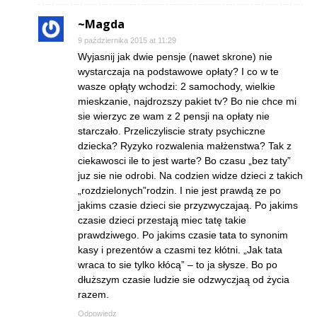
~Magda
9 października 2015 at 11:29
Wyjasnij jak dwie pensje (nawet skrone) nie
wystarczaja na podstawowe opłaty? I co w te
wasze opłąty wchodzi: 2 samochody, wielkie
mieskzanie, najdrozszy pakiet tv? Bo nie chce mi
sie wierzyc ze wam z 2 pensji na opłaty nie
starczało. Przeliczyliscie straty psychiczne
dziecka? Ryzyko rozwalenia małżenstwa? Tak z
ciekawosci ile to jest warte? Bo czasu „bez taty”
juz sie nie odrobi. Na codzien widze dzieci z takich
„rozdzielonych”rodzin. I nie jest prawdą ze po
jakims czasie dzieci sie przyzwyczajaą. Po jakims
czasie dzieci przestają miec tatę takie
prawdziwego. Po jakims czasie tata to synonim
kasy i prezentów a czasmi tez kłótni. „Jak tata
wraca to sie tylko kłócą” – to ja słysze. Bo po
dłuższym czasie ludzie sie odzwyczjaą od życia
razem.
Odpowiedz