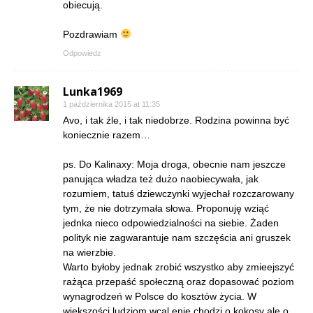
obiecują.
Pozdrawiam
Odpowiedz
Lunka1969
1 października 2015 at 11:35
Avo, i tak źle, i tak niedobrze. Rodzina powinna być
koniecznie razem…
ps. Do Kalinaxy: Moja droga, obecnie nam jeszcze
panująca władza też dużo naobiecywała, jak
rozumiem, tatuś dziewczynki wyjechał rozczarowany
tym, że nie dotrzymała słowa. Proponuję wziąć
jednka nieco odpowiedzialności na siebie. Żaden
polityk nie zagwarantuje nam szczęścia ani gruszek
na wierzbie.
Warto byłoby jednak zrobić wszystko aby zmieejszyć
rażąca przepaść społeczną oraz dopasować poziom
wynagrodzeń w Polsce do kosztów życia. W
większości ludziom wcal enie chodzi o kokosy ale o