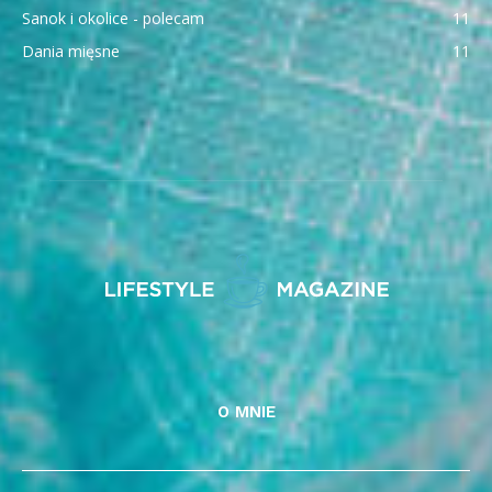
Sanok i okolice - polecam
11
Dania mięsne
11
O MNIE