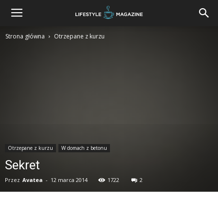
Strona główna
Otrzepane z kurzu
Otrzepane z kurzu
W domach z betonu
Sekret
Przez
Avatea
-
12 marca 2014
1722
2