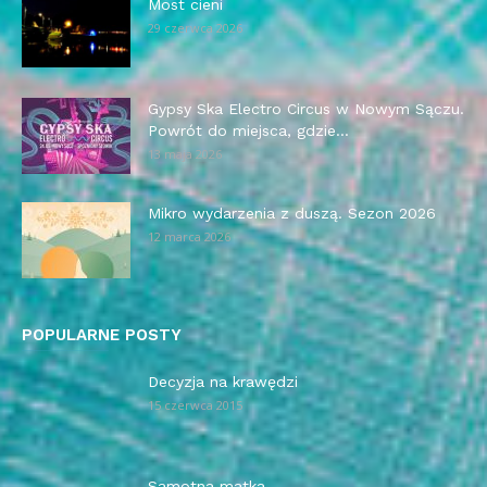
Most cieni
29 czerwca 2026
Gypsy Ska Electro Circus w Nowym Sączu.
Powrót do miejsca, gdzie...
13 maja 2026
Mikro wydarzenia z duszą. Sezon 2026
12 marca 2026
POPULARNE POSTY
Decyzja na krawędzi
15 czerwca 2015
Samotna matka