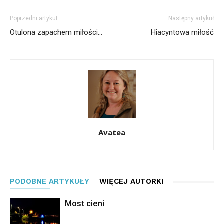
Poprzedni artykuł
Następny artykuł
Otulona zapachem miłości…
Hiacyntowa miłość
Avatea
PODOBNE ARTYKUŁY
WIĘCEJ AUTORKI
Most cieni