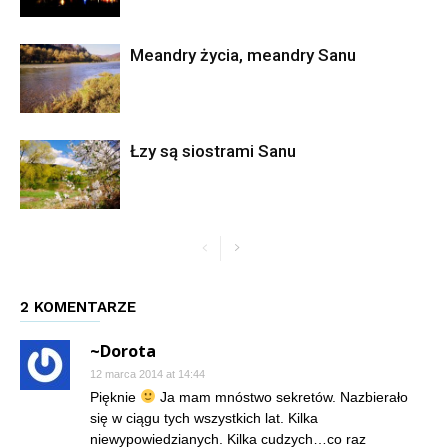
Meandry życia, meandry Sanu
Łzy są siostrami Sanu
2 KOMENTARZE
~Dorota
12 marca 2014 at 14:44
Pięknie
Ja mam mnóstwo sekretów. Nazbierało
się w ciągu tych wszystkich lat. Kilka
niewypowiedzianych. Kilka cudzych…co raz