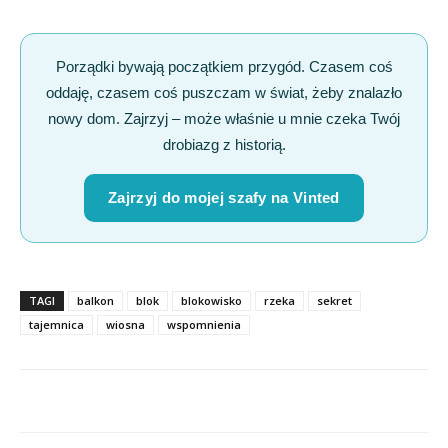
Porządki bywają początkiem przygód. Czasem coś
oddaję, czasem coś puszczam w świat, żeby znalazło
nowy dom. Zajrzyj – może właśnie u mnie czeka Twój
drobiazg z historią.
Zajrzyj do mojej szafy na Vinted
TAGI
balkon
blok
blokowisko
rzeka
sekret
tajemnica
wiosna
wspomnienia