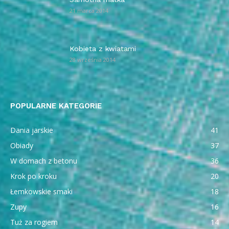
21 marca 2014
Kobieta z kwiatami
28 września 2014
POPULARNE KATEGORIE
Dania jarskie
41
Obiady
37
W domach z betonu
36
Krok po kroku
20
Łemkowskie smaki
18
Zupy
16
Tuż za rogiem
14