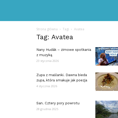
Strona główna
Tagi
Avatea
Tag: Avatea
Nany Hudák – zimowe spotkania
z muzyką
23 stycznia 2026
Zupa z maślanki. Dawna bieda
zupa, która smakuje jak poezja
4 stycznia 2026
San. Cztery pory powrotu
28 grudnia 2025