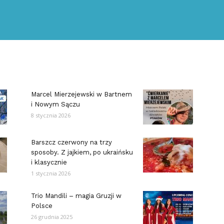
Marcel Mierzejewski w Bartnem
i Nowym Sączu
8 stycznia 2026
Barszcz czerwony na trzy
sposoby. Z jajkiem, po ukraińsku
i klasycznie
1 stycznia 2026
Trio Mandili – magia Gruzji w
Polsce
26 grudnia 2025