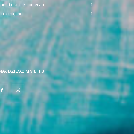
nok i okolice - polecam
11
ania mięsne
11
NAJDZIESZ MNIE TU: