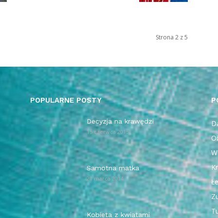
Strona 2 z 5
POPULARNE POSTY
P
Decyzja na krawędzi
Da
15 czerwca 2015
O
W
Kr
Samotna matka
21 marca 2014
Ł
Z
T
Kobieta z kwiatami