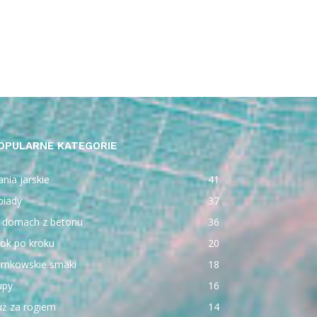
OPULARNE KATEGORIE
nia jarskie
41
biady
37
 domach z betonu
36
ok po kroku
20
emkowskie smaki
18
upy
16
uż za rogiem
14