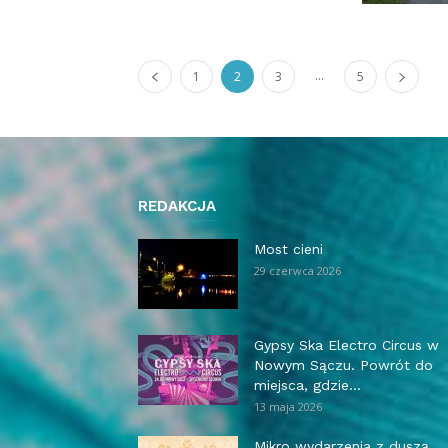
...
1
2
3
5
REDAKCJA
Most cieni
29 czerwca 2026
Gypsy Ska Electro Circus w
Nowym Sączu. Powrót do
miejsca, gdzie...
13 maja 2026
Mikro wydarzenia z duszą.