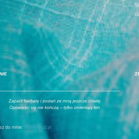
Sa
28 września 2014
D
NIE
Z
Zaparz herbatę i zostań ze mną jeszcze chwilę.
Opowieści się nie kończą – tylko zmieniają ton.
sz do mnie:
avatea@o2.pl