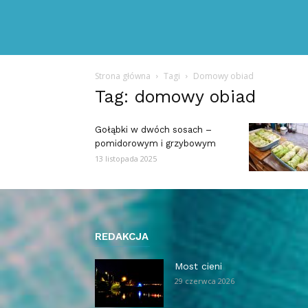
Strona główna
Tagi
Domowy obiad
Tag: domowy obiad
Gołąbki w dwóch sosach –
pomidorowym i grzybowym
13 listopada 2025
REDAKCJA
Most cieni
29 czerwca 2026