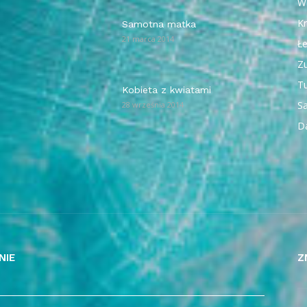
W
Kr
Samotna matka
21 marca 2014
Ł
Z
T
Kobieta z kwiatami
Sa
28 września 2014
D
NIE
Z