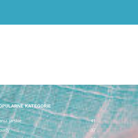
OPULARNE KATEGORIE
nia jarskie
41
biady
37