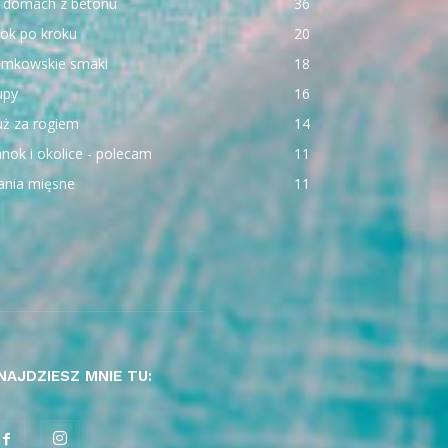
 domach z betonu
36
ok po kroku
20
emkowskie smaki
18
upy
16
uż za rogiem
14
nok i okolice - polecam
11
ania mięsne
11
NAJDZIESZ MNIE TU: