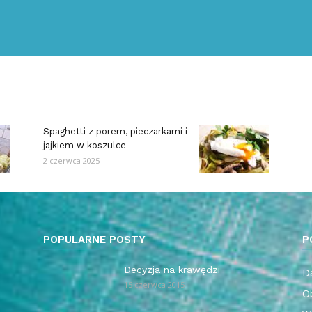
Spaghetti z porem, pieczarkami i
jajkiem w koszulce
2 czerwca 2025
POPULARNE POSTY
P
Decyzja na krawędzi
Da
15 czerwca 2015
O