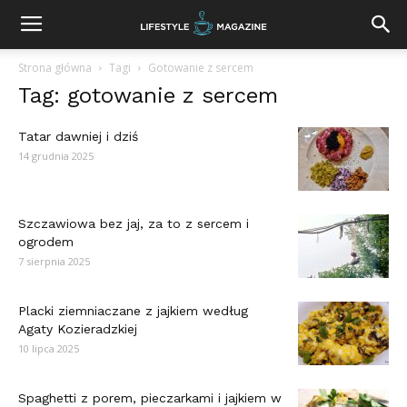
Strona główna
Tagi
Gotowanie z sercem
Tag: gotowanie z sercem
Tatar dawniej i dziś
14 grudnia 2025
Szczawiowa bez jaj, za to z sercem i
ogrodem
7 sierpnia 2025
Placki ziemniaczane z jajkiem według
Agaty Kozieradzkiej
10 lipca 2025
Spaghetti z porem, pieczarkami i jajkiem w