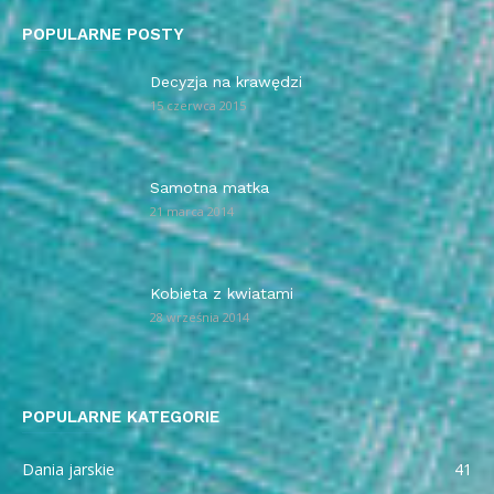
POPULARNE POSTY
Decyzja na krawędzi
15 czerwca 2015
Samotna matka
21 marca 2014
Kobieta z kwiatami
28 września 2014
POPULARNE KATEGORIE
Dania jarskie
41