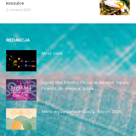
koszulce
2 czerwca 2025
REDAKCJA
Most cieni
29 czerwca 2026
Gypsy Ska Electro Circus w Nowym Sączu.
Powrót do miejsca, gdzie...
13 maja 2026
Mikro wydarzenia z duszą. Sezon 2026
12 marca 2026