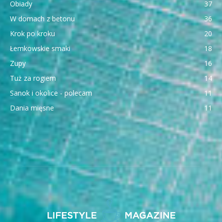
Obiady
37
W domach z betonu
36
Krok po kroku
20
Łemkowskie smaki
18
Zupy
16
Tuż za rogiem
14
Sanok i okolice - polecam
11
Dania mięsne
11