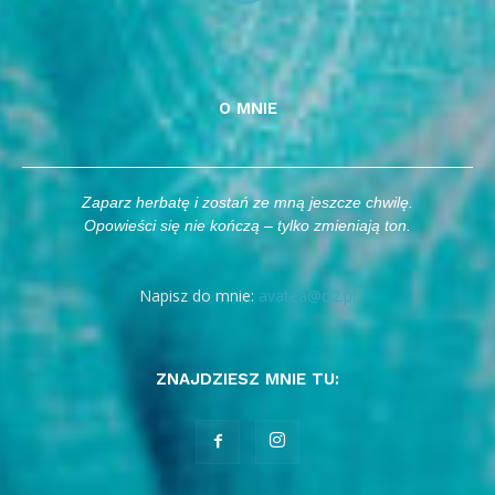
O MNIE
Zaparz herbatę i zostań ze mną jeszcze chwilę.
Opowieści się nie kończą – tylko zmieniają ton.
Napisz do mnie:
avatea@o2.pl
ZNAJDZIESZ MNIE TU: